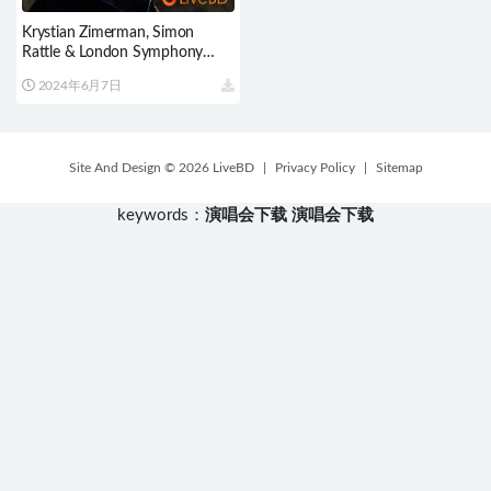
Krystian Zimerman, Simon
Rattle & London Symphony
Orchestra – Beethoven
2024年6月7日
Complete Piano Concertos
(2BD) (2021) BD蓝光原盘
71.3G
Site And Design © 2026 LiveBD
|
Privacy Policy
|
Sitemap
keywords：
演唱会下载
演唱会下载