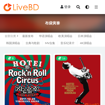
登录
全部
布袋寅泰
全部分类
最新发布
华语演唱会
欧美演唱会
日本演唱会
韩国演唱会
古典与歌剧
MV合集
音乐纪录片
4K演唱会
8
16