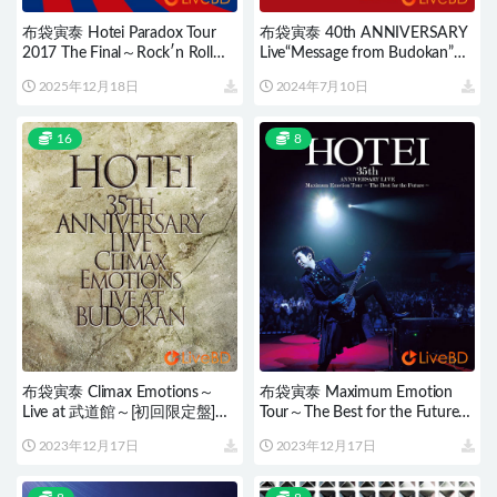
布袋寅泰 Hotei Paradox Tour
布袋寅泰 40th ANNIVERSARY
2017 The Final～Rock′n Roll
Live“Message from Budokan”
Circus～(2BD) (2017) BD蓝光原
(2BD) (2021) BD蓝光原盘
2025年12月18日
2024年7月10日
盘 37.8G
79.7G
16
8
布袋寅泰 Climax Emotions～
布袋寅泰 Maximum Emotion
Live at 武道館～[初回限定盤]
Tour～The Best for the Future～
(3BD) (2017) BD蓝光原盘
(2017) BD蓝光原盘 38.2G
2023年12月17日
2023年12月17日
90.4G