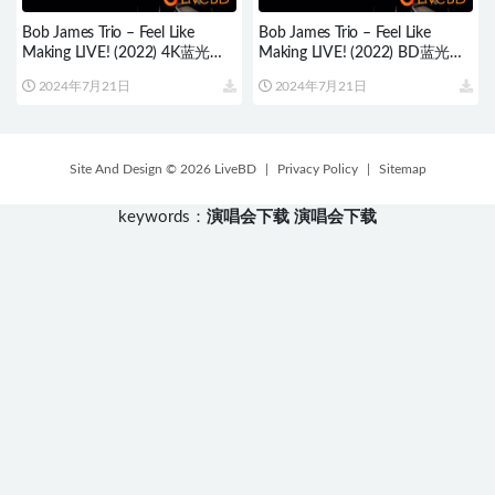
Bob James Trio – Feel Like
Bob James Trio – Feel Like
Making LIVE! (2022) 4K蓝光原
Making LIVE! (2022) BD蓝光原
盘 82.2G
盘 36.9G
2024年7月21日
2024年7月21日
Site And Design © 2026 LiveBD
|
Privacy Policy
|
Sitemap
keywords：
演唱会下载
演唱会下载