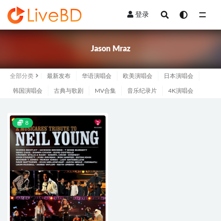
登录
全部
Jason Mraz
全部分类
最新发布
华语演唱会
欧美演唱会
日本演唱会
韩国演唱会
古典与歌剧
MV合集
音乐纪录片
4K演唱会
8