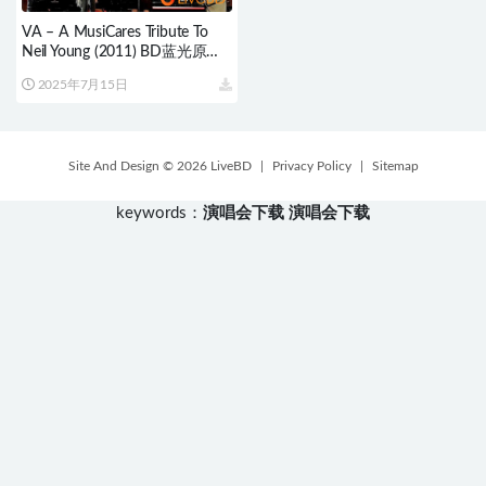
VA – A MusiCares Tribute To
Neil Young (2011) BD蓝光原盘
19.7G
2025年7月15日
Site And Design © 2026 LiveBD
|
Privacy Policy
|
Sitemap
keywords：
演唱会下载
演唱会下载