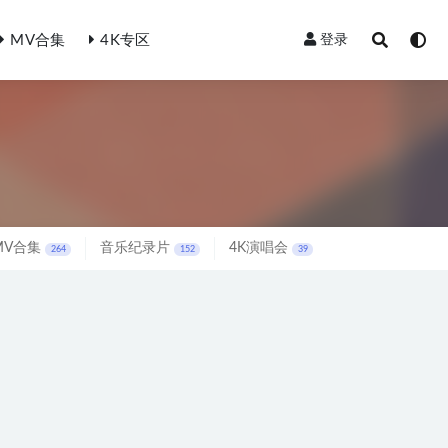
MV合集
4K专区
登录
MV合集
音乐纪录片
4K演唱会
264
152
39