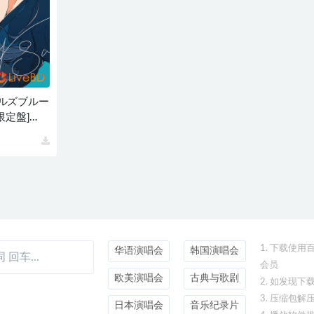
ルズブルー
限定盤]
G
1. 下载使
华语演唱会
韩国演唱会
会员
欧美演唱会
古典与歌剧
2. 如发现
3. 压缩包解
日本演唱会
音乐纪录片