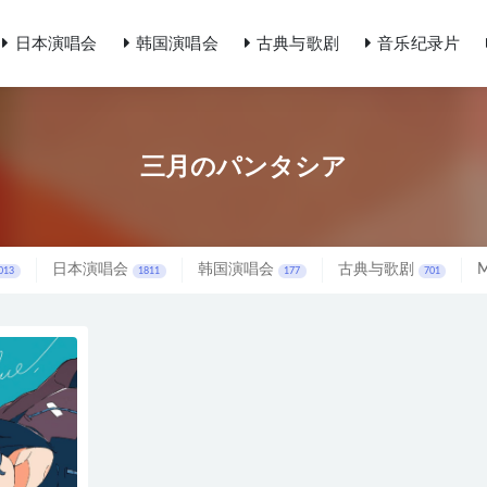
日本演唱会
韩国演唱会
古典与歌剧
音乐纪录片
三月のパンタシア
日本演唱会
韩国演唱会
古典与歌剧
013
1811
177
701