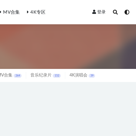
MV合集
4K专区
登录
MV合集
音乐纪录片
4K演唱会
264
152
39