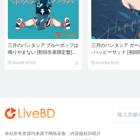
三月のパンタシア ブルーポップは
三月のパンタシア ガー
鳴りやまない [初回生産限定盤]
· ハッピーサッド [初回
(2020) BD蓝光原盘 11.3G
(2019) BD蓝光原盘 9.2
2026年5月3日
2026年4月6日
本站所有资源均来源于网络采集，内容版权归唱片