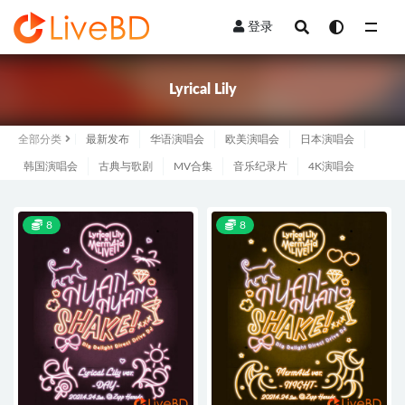
登录
全部
Lyrical Lily
全部分类
最新发布
华语演唱会
欧美演唱会
日本演唱会
韩国演唱会
古典与歌剧
MV合集
音乐纪录片
4K演唱会
8
8