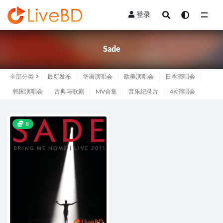
登录
全部
Sade
全部分类
最新发布
华语演唱会
欧美演唱会
日本演唱会
韩国演唱会
古典与歌剧
MV合集
音乐纪录片
4K演唱会
8