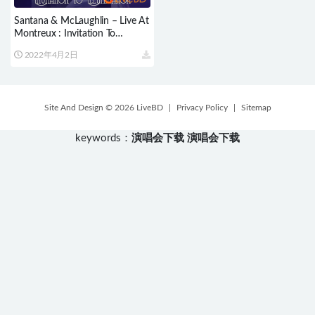
Santana & McLaughlin – Live At
Montreux : Invitation To
Illumination (2011) BD蓝光原盘
2022年4月2日
41.8G
Site And Design © 2026 LiveBD
|
Privacy Policy
|
Sitemap
keywords：
演唱会下载
演唱会下载