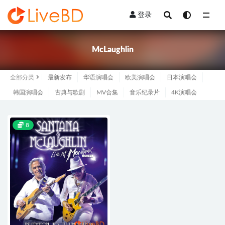
登录
全部
McLaughlin
全部分类
最新发布
华语演唱会
欧美演唱会
日本演唱会
韩国演唱会
古典与歌剧
MV合集
音乐纪录片
4K演唱会
8