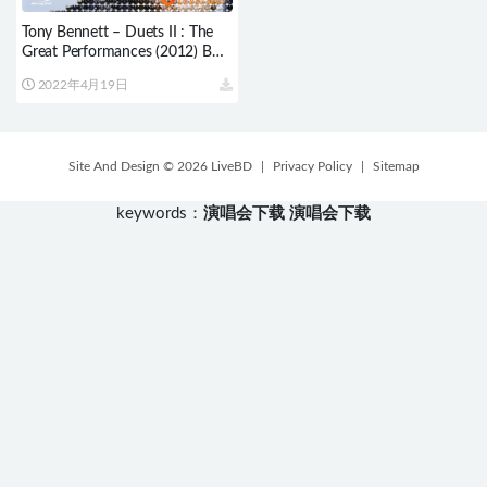
Tony Bennett – Duets II : The
Great Performances (2012) BD
蓝光原盘 21.1G
2022年4月19日
Site And Design © 2026 LiveBD
|
Privacy Policy
|
Sitemap
keywords：
演唱会下载
演唱会下载