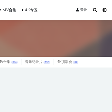
MV合集
4K专区
登录
MV合集
音乐纪录片
4K演唱会
264
152
39