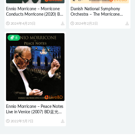
Ennio Morricone – Morricone
Danish National Symphony
Conducts Morricone (2020) BD
Orchestra – The Morricone
蓝光原盘 22.5G
Duel (2018) BD蓝光原盘 19.1G
2024年4月25日
2024年2月2日
8
Ennio Morricone – Peace Notes
Live in Venice (2007) BD蓝光原
盘 38.9G
2022年5月7日