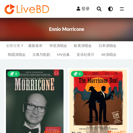
登录
全部
Ennio Morricone
全部分类
最新发布
华语演唱会
欧美演唱会
日本演唱会
韩国演唱会
古典与歌剧
MV合集
音乐纪录片
4K演唱会
8
8