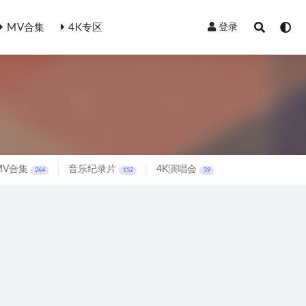
MV合集
4K专区
登录
MV合集
音乐纪录片
4K演唱会
264
152
39