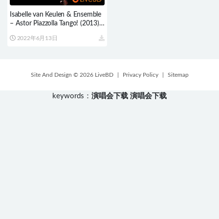
Isabelle van Keulen & Ensemble
– Astor Piazzolla Tango! (2013)
BD蓝光原盘 17.5G
2022年6月13日
Site And Design © 2026 LiveBD
|
Privacy Policy
|
Sitemap
keywords：
演唱会下载
演唱会下载