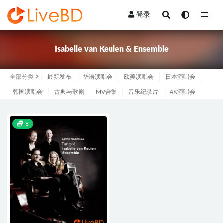
登录
全部
Isabelle van Keulen & Ensemble
全部分类
最新发布
华语演唱会
欧美演唱会
日本演唱会
韩国演唱会
古典与歌剧
MV合集
音乐纪录片
4K演唱会
8