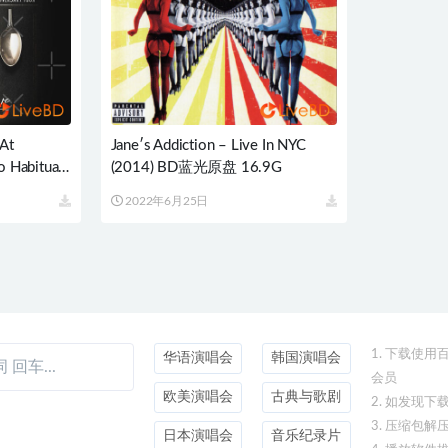
 At
Jane′s Addiction – Live In NYC
o Habitual
(2014) BD蓝光原盘 16.9G
5G
2022年6月25日
1. 下载使
华语演唱会
韩国演唱会
会员
欧美演唱会
古典与歌剧
2. 如发现
3. 压缩包解
日本演唱会
音乐纪录片