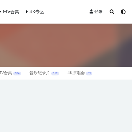
MV合集
4K专区
登录
MV合集
音乐纪录片
4K演唱会
264
152
39