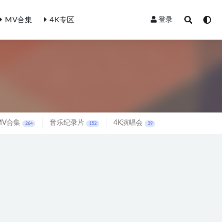
MV合集
4K专区
登录
MV合集
音乐纪录片
4K演唱会
264
152
39