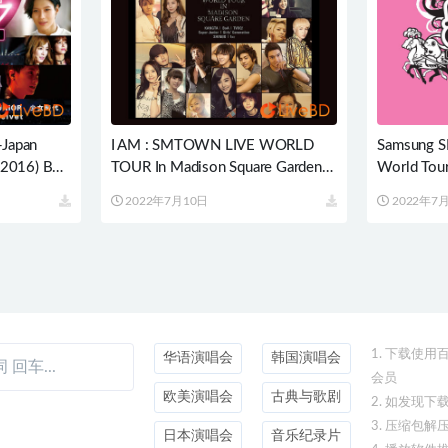
Japan
I AM : SMTOWN LIVE WORLD
Samsung 
 (2016) BD
TOUR In Madison Square Garden
World Tour
(4BD) (2012) BD蓝光原盘 84.1G
光原盘 12.
2022年7月10日
2022年7
1. 下载使
华语演唱会
韩国演唱会
会员
欧美演唱会
古典与歌剧
2. 如发现
3. 压缩包解
日本演唱会
音乐纪录片