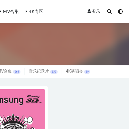
MV合集
4K专区
登录
MV合集
音乐纪录片
4K演唱会
264
152
39