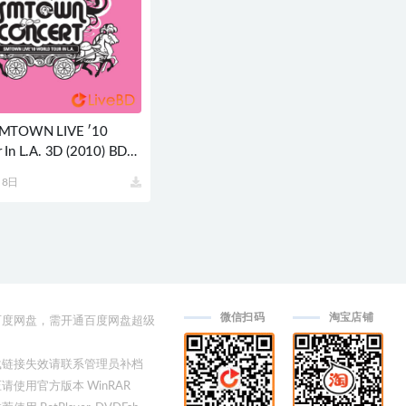
SMTOWN LIVE ′10
 In L.A. 3D (2010) BD蓝
5G
月8日
微信扫码
淘宝店铺
用百度网盘，需开通百度网盘超级
下载链接失效请联系管理员补档
压请使用官方版本 WinRAR