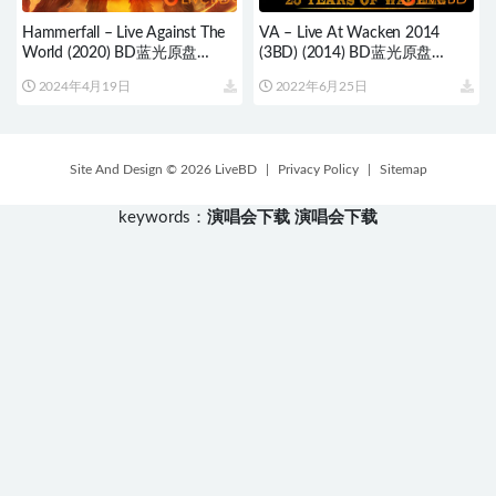
Hammerfall – Live Against The
VA – Live At Wacken 2014
World (2020) BD蓝光原盘
(3BD) (2014) BD蓝光原盘
36.3G
78.5G
2024年4月19日
2022年6月25日
Site And Design © 2026 LiveBD
|
Privacy Policy
|
Sitemap
keywords：
演唱会下载
演唱会下载