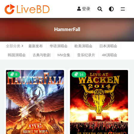
登录
全部
HammerFall
全部分类
最新发布
华语演唱会
欧美演唱会
日本演唱会
韩国演唱会
古典与歌剧
MV合集
音乐纪录片
4K演唱会
8
16