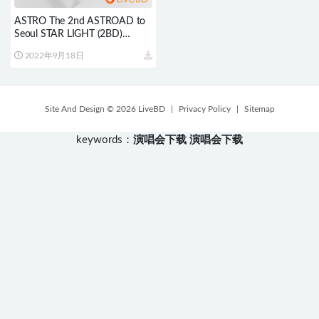
ASTRO The 2nd ASTROAD to
Seoul STAR LIGHT (2BD)
(2019) BD蓝光原盘 61.9G
2022年9月18日
Site And Design © 2026 LiveBD
|
Privacy Policy
|
Sitemap
keywords：
演唱会下载
演唱会下载