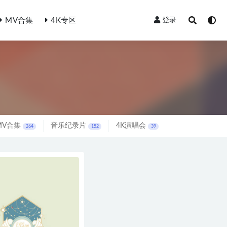
MV合集
4K专区
登录
MV合集
音乐纪录片
4K演唱会
264
152
39