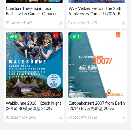
Christian Thielemann, Lisa
VA – Verbier Festival The 25th
Batiashvili & Gautier Capucon –
Anniversary Concert (2019) BD
Brahms Double Concerto
蓝光原盘 31.2G
2024年6月8日
2024年3月27日
(2021) BD蓝光原盘 22.2G
8
8
Waldbuhne 2016 : Czech Night
Europakonzert 2007 from Berlin
(2016) BD蓝光原盘 21.2G
(2014) BD蓝光原盘 20.7G
2022年10月29日
2022年7月26日