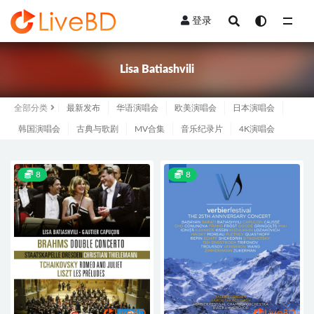
登录
全部
Lisa Batiashvili
全部分类
最新发布
华语演唱会
欧美演唱会
日本演唱会
韩国演唱会
古典与歌剧
MV合集
音乐纪录片
4K演唱会
8
8