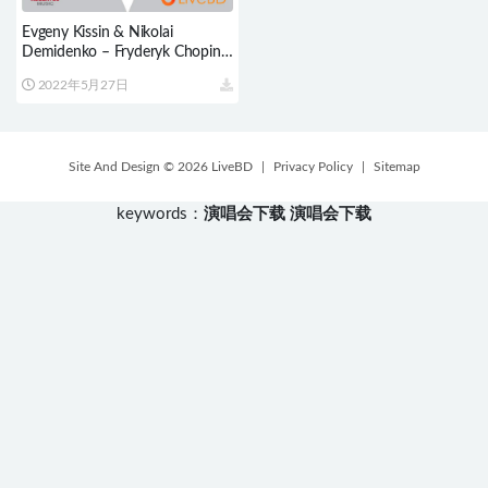
Evgeny Kissin & Nikolai
Demidenko – Fryderyk Chopin
The Piano Concertos (2011) BD
2022年5月27日
蓝光原盘 21.1G
Site And Design © 2026 LiveBD
|
Privacy Policy
|
Sitemap
keywords：
演唱会下载
演唱会下载