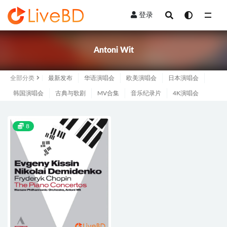
登录
全部
Antoni Wit
全部分类
最新发布
华语演唱会
欧美演唱会
日本演唱会
韩国演唱会
古典与歌剧
MV合集
音乐纪录片
4K演唱会
8