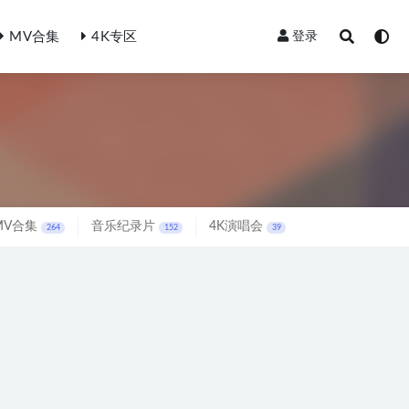
MV合集
4K专区
登录
MV合集
音乐纪录片
4K演唱会
264
152
39