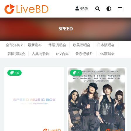
登录
全部
SPEED
全部分类
最新发布
华语演唱会
欧美演唱会
日本演唱会
韩国演唱会
古典与歌剧
MV合集
音乐纪录片
4K演唱会
16
8