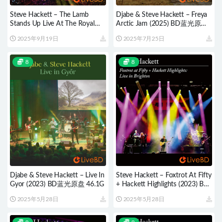
Steve Hackett – The Lamb
Djabe & Steve Hackett – Freya
Stands Up Live At The Royal
Arctic Jam (2025) BD蓝光原盘
Albert Hall (2025) BD蓝光原盘
41.9G
2025年9月19日
2025年7月25日
43.7G
8
8
Djabe & Steve Hackett – Live In
Steve Hackett – Foxtrot At Fifty
Gyor (2023) BD蓝光原盘 46.1G
+ Hackett Highlights (2023) BD
蓝光原盘 40.6G
2025年5月28日
2025年5月28日