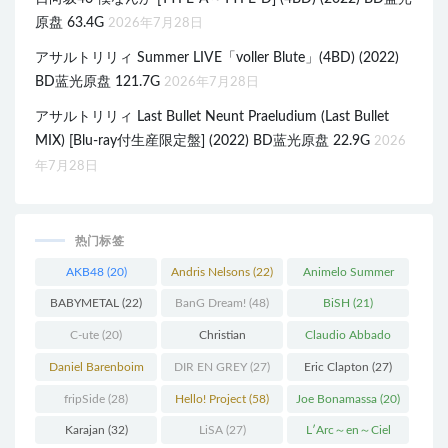
原盘 63.4G
2026年7月28日
アサルトリリィ Summer LIVE「voller Blute」(4BD) (2022)
BD蓝光原盘 121.7G
2026年7月28日
アサルトリリィ Last Bullet Neunt Praeludium (Last Bullet
MIX) [Blu-ray付生産限定盤] (2022) BD蓝光原盘 22.9G
2026
年7月28日
热门标签
AKB48
(20)
Andris Nelsons
(22)
Animelo Summer
Live
(34)
BABYMETAL
(22)
BanG Dream!
(48)
BiSH
(21)
C-ute
(20)
Christian
Claudio Abbado
Thielemann
(36)
(25)
Daniel Barenboim
DIR EN GREY
(27)
Eric Clapton
(27)
(37)
fripSide
(28)
Hello! Project
(58)
Joe Bonamassa
(20)
Karajan
(32)
LiSA
(27)
L′Arc～en～Ciel