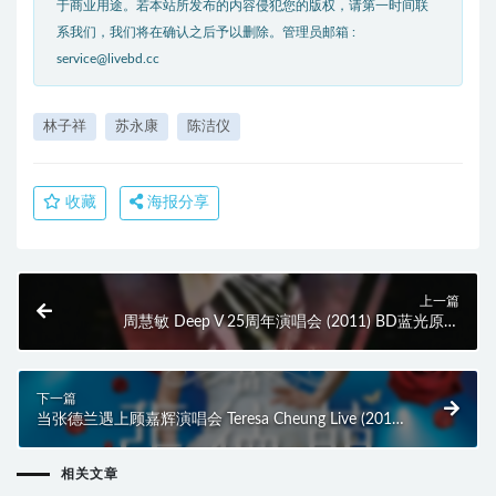
于商业用途。若本站所发布的内容侵犯您的版权，请第一时间联
系我们，我们将在确认之后予以删除。管理员邮箱 :
service@livebd.cc
林子祥
苏永康
陈洁仪
收藏
海报分享
上一篇
周慧敏 Deep V 25周年演唱会 (2011) BD蓝光原盘
45.2G
下一篇
当张德兰遇上顾嘉辉演唱会 Teresa Cheung Live (2012)
BD蓝光原盘 37.3G
相关文章