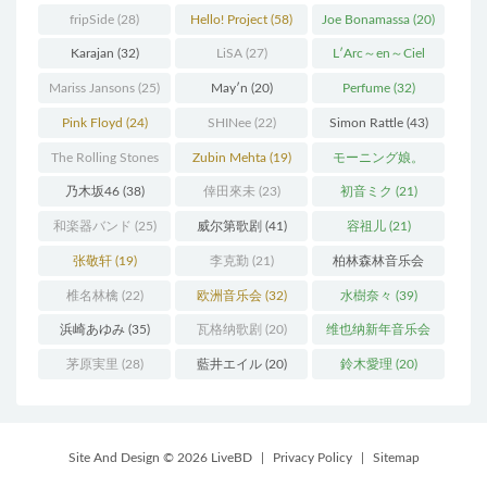
(37)
fripSide
(28)
Hello! Project
(58)
Joe Bonamassa
(20)
Karajan
(32)
LiSA
(27)
L′Arc～en～Ciel
(41)
Mariss Jansons
(25)
May′n
(20)
Perfume
(32)
Pink Floyd
(24)
SHINee
(22)
Simon Rattle
(43)
The Rolling Stones
Zubin Mehta
(19)
モーニング娘。
(30)
(27)
乃木坂46
(38)
倖田來未
(23)
初音ミク
(21)
和楽器バンド
(25)
威尔第歌剧
(41)
容祖儿
(21)
张敬轩
(19)
李克勤
(21)
柏林森林音乐会
(22)
椎名林檎
(22)
欧洲音乐会
(32)
水樹奈々
(39)
浜崎あゆみ
(35)
瓦格纳歌剧
(20)
维也纳新年音乐会
(19)
茅原実里
(28)
藍井エイル
(20)
鈴木愛理
(20)
Site And Design © 2026 LiveBD
|
Privacy Policy
|
Sitemap