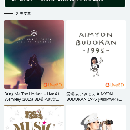
相关文章
Bring Me The Horizon – Live At
爱缪 あいみょん AIMYON
Wembley (2015) BD蓝光原盘
BUDOKAN 1995 [初回生産限定
22.1G
盤] (2019) BD蓝光原盘 41.1G