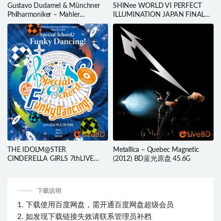
Gustavo Dudamel & Münchner
SHINee WORLD VI PERFECT
Philharmoniker – Mahler
ILLUMINATION JAPAN FINAL
Symphony No. 2 Resurrection
LIVE in TOKYO DOME (2BD)
(2020) BD蓝光原盘 21.5G
(2024) BD蓝光原盘 88.3G
THE IDOLM@STER
Metallica – Quebec Magnetic
CINDERELLA GIRLS 7thLIVE
(2012) BD蓝光原盘 45.6G
TOUR Special 3chord Funky
Dancing! @NAGOYA DOME
(5BD) (2019) BD蓝光原盘 208.5G
下载说明
1. 下载使用百度网盘，需开通百度网盘超级会员
2. 如发现下载链接失效请联系管理员补档