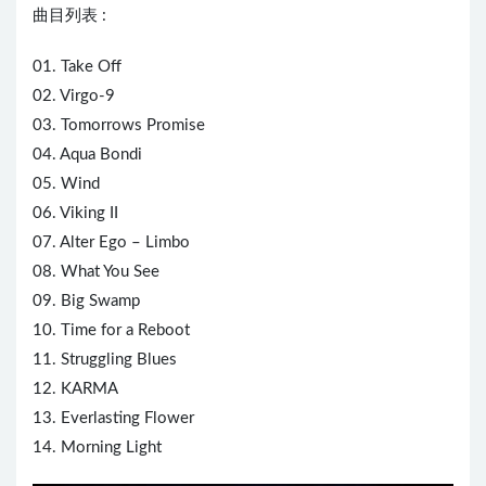
曲目列表 :
01. Take Off
02. Virgo-9
03. Tomorrows Promise
04. Aqua Bondi
05. Wind
06. Viking II
07. Alter Ego – Limbo
08. What You See
09. Big Swamp
10. Time for a Reboot
11. Struggling Blues
12. KARMA
13.
Eve
rlasting
Flower
14. Morning Light