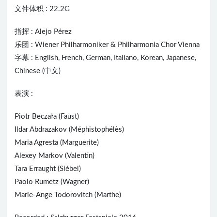
文件体积 : 22.2G
指挥 :
Alejo Pérez
乐团 : Wiener Philharmoniker & Philharmonia Chor Vienna
字幕 : English, French, German, Italiano, Korean, Japanese,
Chinese (中文)
表演 :
Piotr Beczała (Faust)
Ildar Abdrazakov (Méphistophélès)
Maria Agresta (Marguerite)
Alexey Markov (Valentin)
Tara Erraught (Siébel)
Paolo Rumetz (Wagner)
Marie-Ange Todorovitch (Marthe)