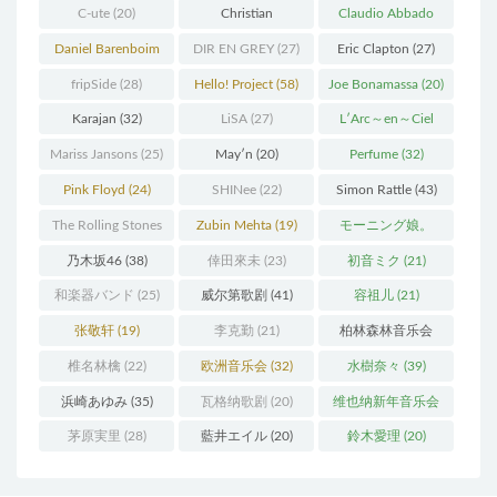
C-ute
(20)
Christian
Claudio Abbado
Thielemann
(36)
(25)
Daniel Barenboim
DIR EN GREY
(27)
Eric Clapton
(27)
(37)
fripSide
(28)
Hello! Project
(58)
Joe Bonamassa
(20)
Karajan
(32)
LiSA
(27)
L′Arc～en～Ciel
(41)
Mariss Jansons
(25)
May′n
(20)
Perfume
(32)
Pink Floyd
(24)
SHINee
(22)
Simon Rattle
(43)
The Rolling Stones
Zubin Mehta
(19)
モーニング娘。
(30)
(27)
乃木坂46
(38)
倖田來未
(23)
初音ミク
(21)
和楽器バンド
(25)
威尔第歌剧
(41)
容祖儿
(21)
张敬轩
(19)
李克勤
(21)
柏林森林音乐会
(22)
椎名林檎
(22)
欧洲音乐会
(32)
水樹奈々
(39)
浜崎あゆみ
(35)
瓦格纳歌剧
(20)
维也纳新年音乐会
(19)
茅原実里
(28)
藍井エイル
(20)
鈴木愛理
(20)