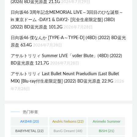
(2026) BD蓝光原盘 21.1G
2026年7月29日
日向坂46 3周年記念MEMORIAL LIVE～3回目のひな誕祭～
in 東京ドーム -DAY1 & DAY2- [完全生産限定盤] (3BD)
(2022) BD蓝光原盘 101.2G
2026年7月28日
日向坂46 僕なんか [TYPE-A～TYPE-D] (4BD) (2022) BD蓝光
原盘 63.4G
2026年7月28日
アサルトリリィ Summer LIVE「voller Blute」(4BD) (2022)
BD蓝光原盘 121.7G
2026年7月28日
アサルトリリィ Last Bullet Neunt Praeludium (Last Bullet
MIX) [Blu-ray付生産限定盤] (2022) BD蓝光原盘 22.9G
2026
年7月28日
热门标签
AKB48
(20)
Andris Nelsons
(22)
Animelo Summer
Live
(34)
BABYMETAL
(22)
BanG Dream!
(48)
BiSH
(21)