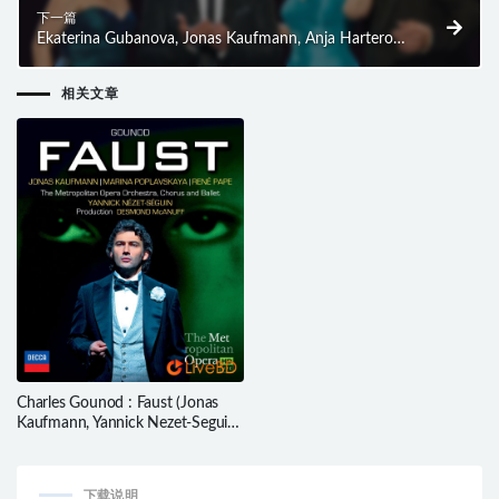
下一篇
Ekaterina Gubanova, Jonas Kaufmann, Anja Harteros,
Bryn Terfel – Opera Gala Live from Baden-Baden
(2017) BD蓝光原盘 37.5G
相关文章
Charles Gounod : Faust (Jonas
Kaufmann, Yannick Nezet-Seguin,
The Metropolitan Opera) (2014)
BD蓝光原盘 40.9G
下载说明