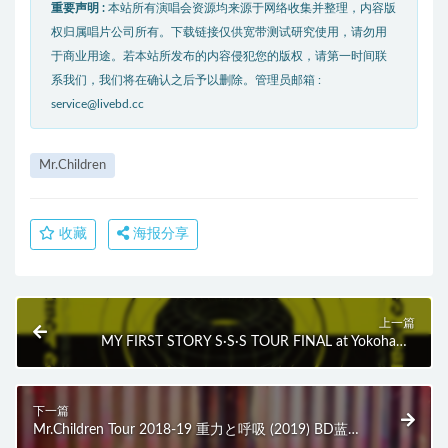
重要声明 :
本站所有演唱会资源均来源于网络收集并整理，内容版
权归属唱片公司所有。下载链接仅供宽带测试研究使用，请勿用
于商业用途。若本站所发布的内容侵犯您的版权，请第一时间联
系我们，我们将在确认之后予以删除。管理员邮箱 :
service@livebd.cc
Mr.Children
收藏
海报分享
上一篇
MY FIRST STORY S·S·S TOUR FINAL at Yokohama
Arena (2BD) (2019) BD蓝光原盘 44.5G
下一篇
Mr.Children Tour 2018-19 重力と呼吸 (2019) BD蓝光