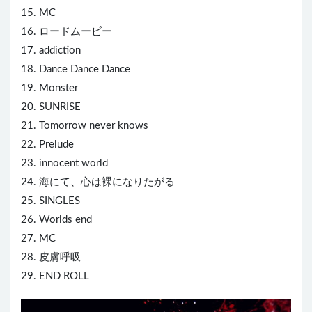
15. MC
16. ロードムービー
17. addiction
18. Dance Dance Dance
19. Monster
20. SUNRISE
21. Tomorrow never knows
22. Prelude
23. innocent world
24. 海にて、心は裸になりたがる
25. SINGLES
26. Worlds end
27. MC
28. 皮膚呼吸
29. END ROLL