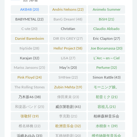
AKB48
(20)
Andris Nelsons
(22)
Animelo Summer
Live
(34)
BABYMETAL
(22)
BanG Dream!
(48)
BiSH
(21)
C-ute
(20)
Christian
Claudio Abbado
Thielemann
(36)
(25)
Daniel Barenboim
DIR EN GREY
(27)
Eric Clapton
(27)
(37)
fripSide
(28)
Hello! Project
(58)
Joe Bonamassa
(20)
Karajan
(32)
LiSA
(27)
L′Arc～en～Ciel
(41)
Mariss Jansons
(25)
May′n
(20)
Perfume
(32)
Pink Floyd
(24)
SHINee
(22)
Simon Rattle
(43)
The Rolling Stones
Zubin Mehta
(19)
モーニング娘。
(30)
(27)
乃木坂46
(38)
倖田來未
(23)
初音ミク
(21)
和楽器バンド
(25)
威尔第歌剧
(41)
容祖儿
(21)
张敬轩
(19)
李克勤
(21)
柏林森林音乐会
(22)
椎名林檎
(22)
欧洲音乐会
(32)
水樹奈々
(39)
浜崎あゆみ
(35)
瓦格纳歌剧
(20)
维也纳新年音乐会