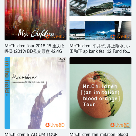
Mr.Children Tour 2018-19 重力と
Mr.Children, 平井堅, 井上陽水, 小
呼吸 (2019) BD蓝光原盘 42.4G
田和正 ap bank fes ′12 Fund for
Japan (3BD) (2013) BD蓝光原盘
95.4G
Mr.Children STADIUM TOUR
Mr.Children [(an imitation) blood