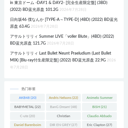
in 東京ドーム -DAY1 & DAY2- [完全生産限定盤] (3BD)
(2022) BD蓝光原盘 101.2G
2026年7月28日
日向坂46 僕なんか [TYPE-A～TYPE-D] (4BD) (2022) BD蓝光
原盘 63.4G
2026年7月28日
アサルトリリィ Summer LIVE「voller Blute」(4BD) (2022)
BD蓝光原盘 121.7G
2026年7月28日
アサルトリリィ Last Bullet Neunt Praeludium (Last Bullet
MIX) [Blu-ray付生産限定盤] (2022) BD蓝光原盘 22.9G
2026
年7月28日
热门标签
AKB48
(20)
Andris Nelsons
(22)
Animelo Summer
Live
(34)
BABYMETAL
(22)
BanG Dream!
(48)
BiSH
(21)
C-ute
(20)
Christian
Claudio Abbado
Thielemann
(36)
(25)
Daniel Barenboim
DIR EN GREY
(27)
Eric Clapton
(27)