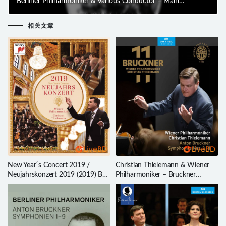
Berliner Philharmoniker & Various Conductor – Mahler
Symphonies Nos. 1-10 (4BD) (2021) BD蓝光原盘
151.8G
相关文章
New Year′s Concert 2019 /
Christian Thielemann & Wiener
Neujahrskonzert 2019 (2019) BD
Philharmoniker – Bruckner
蓝光原盘 37.6G
Symphonies Nos. 2 & 8 (2022)
BD蓝光原盘 43.1G