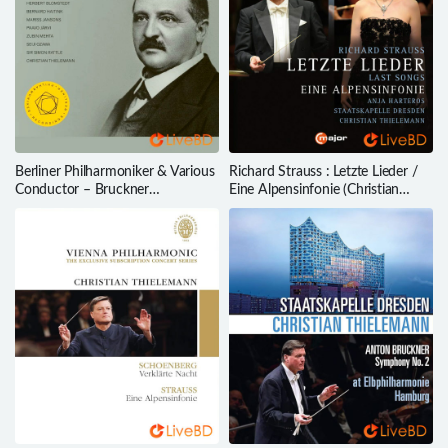
Berliner Philharmoniker & Various
Richard Strauss : Letzte Lieder /
Conductor – Bruckner
Eine Alpensinfonie (Christian
Symphonien Nos. 1-9 (4BD)
Thielemann, Anja Harteros)
(2021) BD蓝光原盘 164.8G
(2014) BD蓝光原盘 21.6G