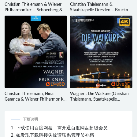
Christian Thielemann & Wiener
Christian Thielemann &
Philharmoniker – Schoenberg &
Staatskapelle Dresden – Bruckner
Strauss (2024) BD蓝光原盘
Symphony No. 2 At
20.7G
Elbphilharmonie Hamburg (2019)
BD蓝光原盘 18.3G
Christian Thielemann, Elina
Wagner : Die Walkure (Christian
Garanca & Wiener Philharmoniker
Thielemann, Staatskapelle
– Wagner And Bruckner (2021)
Dresden) (2018) 4K蓝光原盘
BD蓝光原盘 21.7G
57.5G
下载说明
1. 下载使用百度网盘，需开通百度网盘超级会员
2. 如发现下载链接失效请联系管理员补档