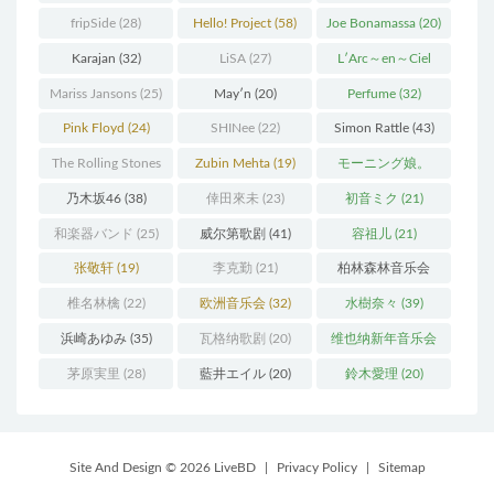
(37)
fripSide
(28)
Hello! Project
(58)
Joe Bonamassa
(20)
Karajan
(32)
LiSA
(27)
L′Arc～en～Ciel
(41)
Mariss Jansons
(25)
May′n
(20)
Perfume
(32)
Pink Floyd
(24)
SHINee
(22)
Simon Rattle
(43)
The Rolling Stones
Zubin Mehta
(19)
モーニング娘。
(30)
(27)
乃木坂46
(38)
倖田來未
(23)
初音ミク
(21)
和楽器バンド
(25)
威尔第歌剧
(41)
容祖儿
(21)
张敬轩
(19)
李克勤
(21)
柏林森林音乐会
(22)
椎名林檎
(22)
欧洲音乐会
(32)
水樹奈々
(39)
浜崎あゆみ
(35)
瓦格纳歌剧
(20)
维也纳新年音乐会
(19)
茅原実里
(28)
藍井エイル
(20)
鈴木愛理
(20)
Site And Design © 2026 LiveBD
|
Privacy Policy
|
Sitemap