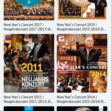
New Year′s Concert 2017 /
New Year′s Concert 2019 /
Neujahrskonzert 2017 (2017) BD
Neujahrskonzert 2019 (2019) BD
蓝光原盘 34.5G
蓝光原盘 37.6G
New Year′s Concert 2011 /
New Year′s Concert 2014 /
Neujahrskonzert 2011 (2011) BD
Neujahrskonzert 2014 (2014) BD
蓝光原盘 39.4G
蓝光原盘 30.7G