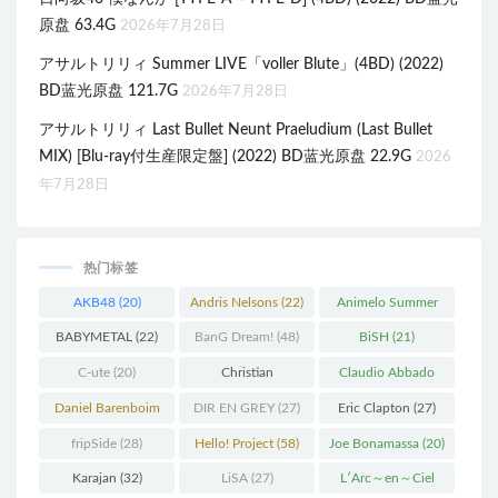
原盘 63.4G
2026年7月28日
アサルトリリィ Summer LIVE「voller Blute」(4BD) (2022)
BD蓝光原盘 121.7G
2026年7月28日
アサルトリリィ Last Bullet Neunt Praeludium (Last Bullet
MIX) [Blu-ray付生産限定盤] (2022) BD蓝光原盘 22.9G
2026
年7月28日
热门标签
AKB48
(20)
Andris Nelsons
(22)
Animelo Summer
Live
(34)
BABYMETAL
(22)
BanG Dream!
(48)
BiSH
(21)
C-ute
(20)
Christian
Claudio Abbado
Thielemann
(36)
(25)
Daniel Barenboim
DIR EN GREY
(27)
Eric Clapton
(27)
(37)
fripSide
(28)
Hello! Project
(58)
Joe Bonamassa
(20)
Karajan
(32)
LiSA
(27)
L′Arc～en～Ciel