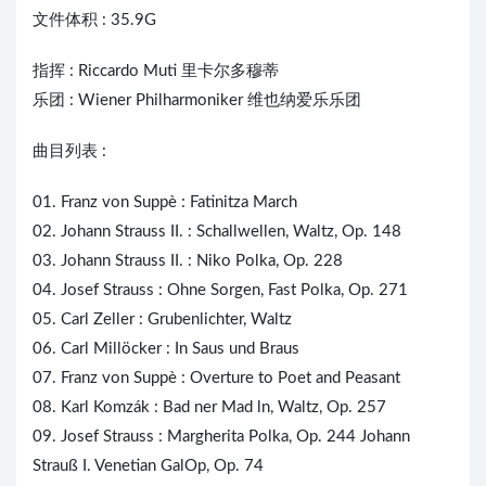
文件体积 : 35.9G
指挥 :
Riccardo Muti
里卡尔多穆蒂
乐团 : Wiener Philharmoniker 维也纳爱乐乐团
曲目列表 :
01. Franz von Suppè : Fatinitza March
02. Johann Strauss II. : Schallwellen, Waltz, Op. 148
03. Johann Strauss II. : Niko Polka, Op. 228
04. Josef Strauss : Ohne Sorgen, Fast Polka, Op. 271
05. Carl Zeller : Grubenlichter, Waltz
06. Carl Millöcker : In Saus und Braus
07. Franz von Suppè : Overture to Poet and Peasant
08. Karl Komzák : Bad ner Mad ln, Waltz, Op. 257
09. Josef Strauss : Margherita Polka, Op. 244 Johann
Strauß I. Venetian GalOp, Op. 74