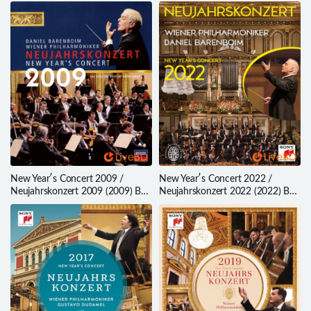
New Year′s Concert 2009 /
New Year′s Concert 2022 /
Neujahrskonzert 2009 (2009) BD
Neujahrskonzert 2022 (2022) BD
蓝光原盘 40.5G
蓝光原盘 34.8G