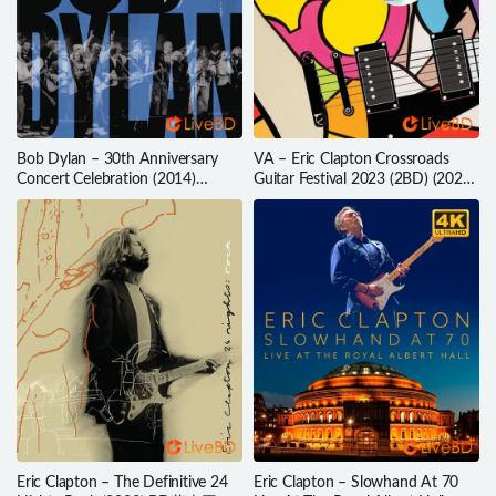
Bob Dylan – 30th Anniversary
VA – Eric Clapton Crossroads
Concert Celebration (2014)
Guitar Festival 2023 (2BD) (2024)
(2014) BD蓝光原盘 43.7G
BD蓝光原盘 86.3G
Eric Clapton – The Definitive 24
Eric Clapton – Slowhand At 70