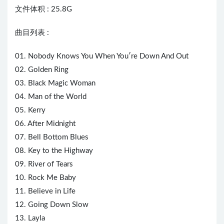
文件体积 : 25.8G
曲目列表 :
01. Nobody Knows You When You′re Down And Out
02. Golden Ring
03. Black Magic Woman
04. Man of the World
05. Kerry
06. After Midnight
07. Bell Bottom Blues
08. Key to the Highway
09. River of Tears
10. Rock Me Baby
11. Believe in Life
12. Going Down Slow
13. Layla