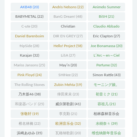
AKB48
(20)
Andris Nelsons
(22)
Animelo Summer
Live
(34)
BABYMETAL
(22)
BanG Dream!
(48)
BiSH
(21)
C-ute
(20)
Christian
Claudio Abbado
Thielemann
(36)
(25)
Daniel Barenboim
DIR EN GREY
(27)
Eric Clapton
(27)
(37)
fripSide
(28)
Hello! Project
(58)
Joe Bonamassa
(20)
Karajan
(32)
LiSA
(27)
L′Arc～en～Ciel
(41)
Mariss Jansons
(25)
May′n
(20)
Perfume
(32)
Pink Floyd
(24)
SHINee
(22)
Simon Rattle
(43)
The Rolling Stones
Zubin Mehta
(19)
モーニング娘。
(30)
(27)
乃木坂46
(38)
倖田來未
(23)
初音ミク
(21)
和楽器バンド
(25)
威尔第歌剧
(41)
容祖儿
(21)
张敬轩
(19)
李克勤
(21)
柏林森林音乐会
(22)
椎名林檎
(22)
欧洲音乐会
(32)
水樹奈々
(39)
浜崎あゆみ
(35)
瓦格纳歌剧
(20)
维也纳新年音乐会