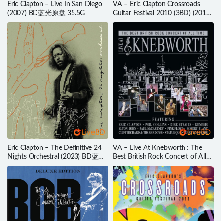
Eric Clapton – Live In San Diego
VA – Eric Clapton Crossroads
(2007) BD蓝光原盘 35.5G
Guitar Festival 2010 (3BD) (2010)
BD蓝光原盘 64.3G
Eric Clapton – The Definitive 24
VA – Live At Knebworth : The
Nights Orchestral (2023) BD蓝光
Best British Rock Concert of All
原盘 38.3G
Time (2015) BD蓝光原盘 43.2G