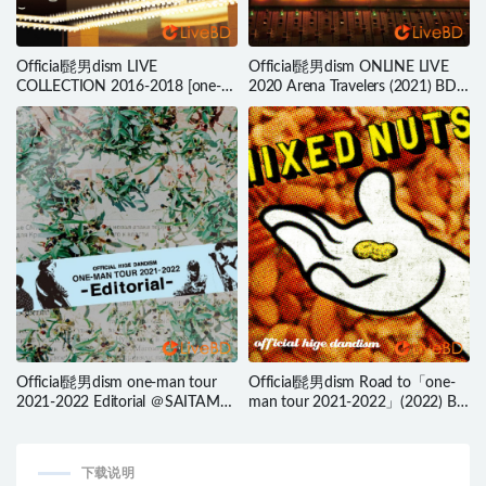
Official髭男dism LIVE
Official髭男dism ONLINE LIVE
COLLECTION 2016-2018 [one-
2020 Arena Travelers (2021) BD
man tour 通販限定版] (2019) BD
蓝光原盘 43.3G
蓝光原盘 21.8G
Official髭男dism one-man tour
Official髭男dism Road to「one-
2021-2022 Editorial ＠SAITAMA
man tour 2021-2022」(2022) BD
SUPER ARENA (2022) BD蓝光原
蓝光原盘 20.6G
盘 44.3G
下载说明