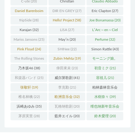
C-ute
(20)
Christian
Claudio Abbado
Thielemann
(36)
(25)
Daniel Barenboim
DIR EN GREY
(27)
Eric Clapton
(27)
(37)
fripSide
(28)
Hello! Project
(58)
Joe Bonamassa
(20)
Karajan
(32)
LiSA
(27)
L′Arc～en～Ciel
(41)
Mariss Jansons
(25)
May′n
(20)
Perfume
(32)
Pink Floyd
(24)
SHINee
(22)
Simon Rattle
(43)
The Rolling Stones
Zubin Mehta
(19)
モーニング娘。
(30)
(27)
乃木坂46
(38)
倖田來未
(23)
初音ミク
(21)
和楽器バンド
(25)
威尔第歌剧
(41)
容祖儿
(21)
张敬轩
(19)
李克勤
(21)
柏林森林音乐会
(22)
椎名林檎
(22)
欧洲音乐会
(32)
水樹奈々
(39)
浜崎あゆみ
(35)
瓦格纳歌剧
(20)
维也纳新年音乐会
(19)
茅原実里
(28)
藍井エイル
(20)
鈴木愛理
(20)