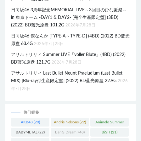
日向坂46 3周年記念MEMORIAL LIVE～3回目のひな誕祭～
in 東京ドーム -DAY1 & DAY2- [完全生産限定盤] (3BD)
(2022) BD蓝光原盘 101.2G
2026年7月28日
日向坂46 僕なんか [TYPE-A～TYPE-D] (4BD) (2022) BD蓝光
原盘 63.4G
2026年7月28日
アサルトリリィ Summer LIVE「voller Blute」(4BD) (2022)
BD蓝光原盘 121.7G
2026年7月28日
アサルトリリィ Last Bullet Neunt Praeludium (Last Bullet
MIX) [Blu-ray付生産限定盤] (2022) BD蓝光原盘 22.9G
2026
年7月28日
热门标签
AKB48
(20)
Andris Nelsons
(22)
Animelo Summer
Live
(34)
BABYMETAL
(22)
BanG Dream!
(48)
BiSH
(21)