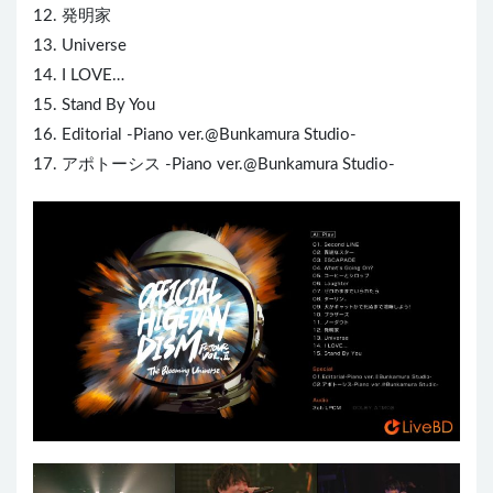
12. 発明家
13. Universe
14. I LOVE…
15. Stand By You
16. Editorial -Piano ver.@Bunkamura Studio-
17. アポトーシス -Piano ver.@Bunkamura Studio-