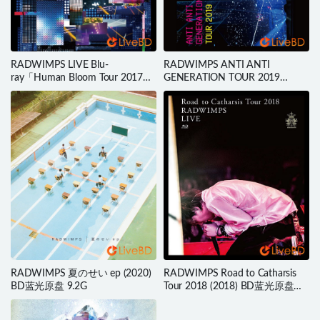
RADWIMPS LIVE Blu-
RADWIMPS ANTI ANTI
ray「Human Bloom Tour 2017」
GENERATION TOUR 2019
(2017) BD蓝光原盘 44.7G
(2020) BD蓝光原盘 43.2G
RADWIMPS 夏のせい ep (2020)
RADWIMPS Road to Catharsis
BD蓝光原盘 9.2G
Tour 2018 (2018) BD蓝光原盘
39.4G