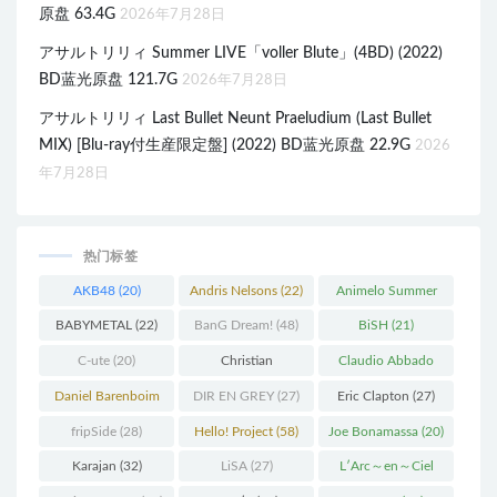
原盘 63.4G
2026年7月28日
アサルトリリィ Summer LIVE「voller Blute」(4BD) (2022)
BD蓝光原盘 121.7G
2026年7月28日
アサルトリリィ Last Bullet Neunt Praeludium (Last Bullet
MIX) [Blu-ray付生産限定盤] (2022) BD蓝光原盘 22.9G
2026
年7月28日
热门标签
AKB48
(20)
Andris Nelsons
(22)
Animelo Summer
Live
(34)
BABYMETAL
(22)
BanG Dream!
(48)
BiSH
(21)
C-ute
(20)
Christian
Claudio Abbado
Thielemann
(36)
(25)
Daniel Barenboim
DIR EN GREY
(27)
Eric Clapton
(27)
(37)
fripSide
(28)
Hello! Project
(58)
Joe Bonamassa
(20)
Karajan
(32)
LiSA
(27)
L′Arc～en～Ciel