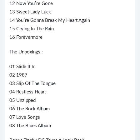
12 Now You′re Gone
13 Sweet Lady Luck
14 You′re Gonna Break My
Heart
Again
15 Crying In The Rain
16 Forevermore
The Unboxings :
01 Slide It In
02 1987
03 Slip Of The Tongue
04 Restless Heart
05 Unzipped
06 The Rock Album
07 Love Songs
08 The Blues Album