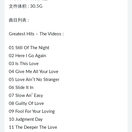
文件体积 : 30.5G
曲目列表 :
Greatest Hits – The Videos :
01 Still Of The Night
02 Here I Go Again
03 Is This Love
04 Give Me All Your Love
05 Love Ain′t No Stranger
06 Slide It In
07 Slow An′ Easy
08 Guilty Of Love
09 Fool For Your Loving
10 Judgment Day
11 The Deeper The Love