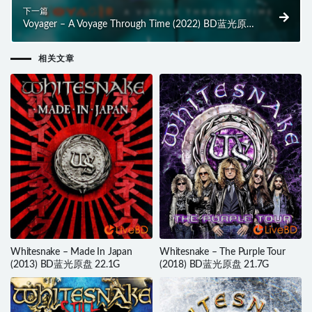
下一篇
Voyager – A Voyage Through Time (2022) BD蓝光原盘
30.2G
相关文章
Whitesnake – Made In Japan
Whitesnake – The Purple Tour
(2013) BD蓝光原盘 22.1G
(2018) BD蓝光原盘 21.7G