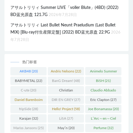
アサルトリリィ Summer LIVE「voller Blute」(4BD) (2022)
BD蓝光原盘 121.7G
2026年7月28日
アサルトリリィ Last Bullet Neunt Praeludium (Last Bullet
MIX) [Blu-ray付生産限定盤] (2022) BD蓝光原盘 22.9G
2026
年7月28日
热门标签
AKB48
(20)
Andris Nelsons
(22)
Animelo Summer
Live
(34)
BABYMETAL
(22)
BanG Dream!
(48)
BiSH
(21)
C-ute
(20)
Christian
Claudio Abbado
Thielemann
(36)
(25)
Daniel Barenboim
DIR EN GREY
(27)
Eric Clapton
(27)
(37)
fripSide
(28)
Hello! Project
(58)
Joe Bonamassa
(20)
Karajan
(32)
LiSA
(27)
L′Arc～en～Ciel
(41)
Mariss Jansons
(25)
May′n
(20)
Perfume
(32)