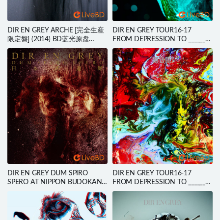
DIR EN GREY ARCHE [完全生産
DIR EN GREY TOUR16-17
限定盤] (2014) BD蓝光原盘
FROM DEPRESSION TO ________
14.5G
[mode of UROBOROS] (2017)
BD蓝光原盘 20.6G
DIR EN GREY DUM SPIRO
DIR EN GREY TOUR16-17
SPERO AT NIPPON BUDOKAN
FROM DEPRESSION TO ________
[初回生産限定盤] (2BD) (2014)
[mode of VULGAR] (2017) BD蓝
BD蓝光原盘 64.4G
光原盘 20.8G