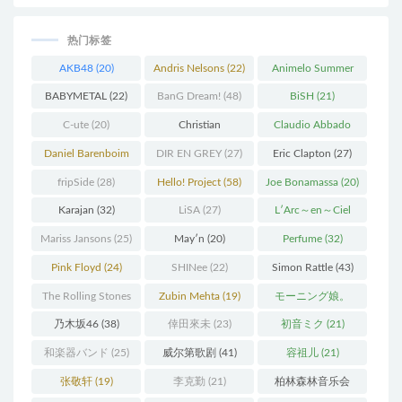
热门标签
AKB48
(20)
Andris Nelsons
(22)
Animelo Summer
Live
(34)
BABYMETAL
(22)
BanG Dream!
(48)
BiSH
(21)
C-ute
(20)
Christian
Claudio Abbado
Thielemann
(36)
(25)
Daniel Barenboim
DIR EN GREY
(27)
Eric Clapton
(27)
(37)
fripSide
(28)
Hello! Project
(58)
Joe Bonamassa
(20)
Karajan
(32)
LiSA
(27)
L′Arc～en～Ciel
(41)
Mariss Jansons
(25)
May′n
(20)
Perfume
(32)
Pink Floyd
(24)
SHINee
(22)
Simon Rattle
(43)
The Rolling Stones
Zubin Mehta
(19)
モーニング娘。
(30)
(27)
乃木坂46
(38)
倖田來未
(23)
初音ミク
(21)
和楽器バンド
(25)
威尔第歌剧
(41)
容祖儿
(21)
张敬轩
(19)
李克勤
(21)
柏林森林音乐会