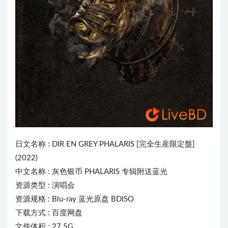
日文名称 :
DIR EN GREY
PHALARIS [完全生産限定盤]
(2022)
中文名称 : 灰色银币 PHALARIS 专辑附送蓝光
资源类型 : 演唱会
资源规格 : Blu-ray 蓝光原盘 BDISO
下载方式 : 百度网盘
文件体积 : 27.5G