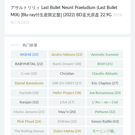
アサルトリリィ Last Bullet Neunt Praeludium (Last Bullet
MIX) [Blu-ray付生産限定盤] (2022) BD蓝光原盘 22.9G
2026
年7月28日
热门标签
AKB48
(20)
Andris Nelsons
(22)
Animelo Summer
Live
(34)
BABYMETAL
(22)
BanG Dream!
(48)
BiSH
(21)
C-ute
(20)
Christian
Claudio Abbado
Thielemann
(36)
(25)
Daniel Barenboim
DIR EN GREY
(27)
Eric Clapton
(27)
(37)
fripSide
(28)
Hello! Project
(58)
Joe Bonamassa
(20)
Karajan
(32)
LiSA
(27)
L′Arc～en～Ciel
(41)
Mariss Jansons
(25)
May′n
(20)
Perfume
(32)
Pink Floyd
(24)
SHINee
(22)
Simon Rattle
(43)
The Rolling Stones
Zubin Mehta
(19)
モーニング娘。