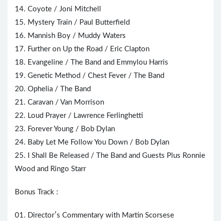
14. Coyote /
Joni Mitchell
15.
Mystery
Train / Paul Butterfield
16. Mannish Boy / Muddy Waters
17. Further on Up the Road /
Eric Clapton
18. Evangeline / The Band and
Emmylou Harris
19. Genetic Method / Chest Fever / The Band
20. Ophelia / The Band
21. Caravan /
Van Morrison
22. Loud Prayer / Lawrence Ferlinghetti
23. Forever Young /
Bob Dylan
24. Baby Let Me Follow You Down / Bob Dylan
25. I Shall Be Released / The Band and Guests Plus
Ronnie
Wood
and
Ringo Starr
Bonus Track :
01. Director′s Commentary with Martin Scorsese