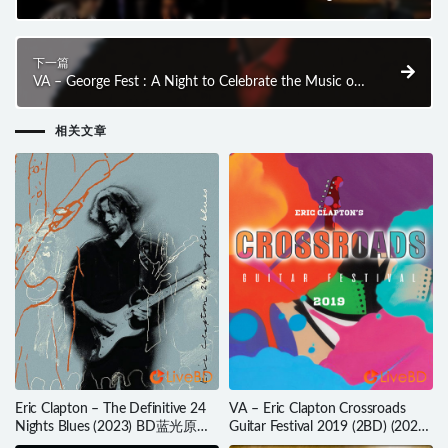
光原盘 19.7G
下一篇
VA – George Fest : A Night to Celebrate the Music of
George Harrison (2016) BD蓝光原盘 21.9G
相关文章
Eric Clapton – The Definitive 24
VA – Eric Clapton Crossroads
Nights Blues (2023) BD蓝光原盘
Guitar Festival 2019 (2BD) (2020)
20.1G
BD蓝光原盘 73.7G