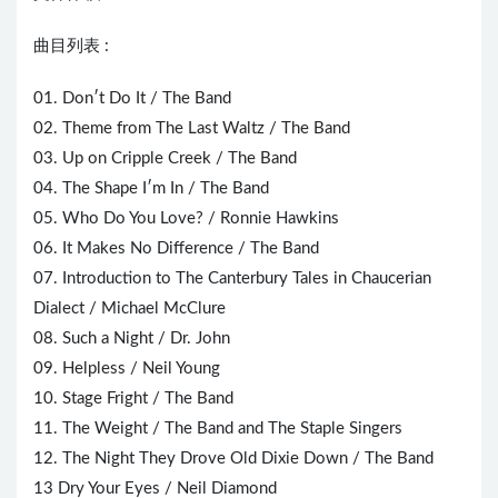
曲目列表 :
01. Don′t Do It /
The Band
02. Theme from The Last Waltz / The Band
03. Up on Cripple Creek / The Band
04. The Shape I′m In / The Band
05. Who Do You Love? / Ronnie Hawkins
06. It Makes No Difference / The Band
07. Introduction to The Canterbury Tales in Chaucerian
Dialect / Michael McClure
08. Such a Night / Dr. John
09. Helpless /
Neil Young
10. Stage Fright / The Band
11. The Weight / The Band and The Staple Singers
12. The Night They Drove Old Dixie Down / The Band
13 Dry Your Eyes / Neil Diamond