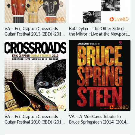
VA – Eric Clapton Crossroads
Bob Dylan – The Other Side of
Guitar Festival 2013 (2BD) (2013)
the Mirror : Live at the Newport
BD蓝光原盘 80.8G
Folk Festival 1963-1965 (2011)
BD蓝光原盘 34.8G
VA – Eric Clapton Crossroads
VA – A MusiCares Tribute To
Guitar Festival 2010 (3BD) (2010)
Bruce Springsteen (2014) (2014)
BD蓝光原盘 64.3G
BD蓝光原盘 37.9G