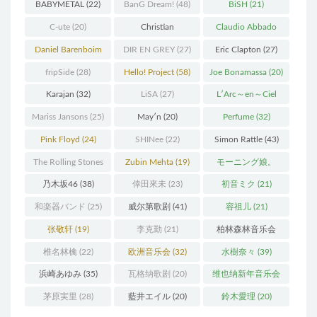
Live
(34)
BABYMETAL
(22)
BanG Dream!
(48)
BiSH
(21)
C-ute
(20)
Christian
Claudio Abbado
Thielemann
(36)
(25)
Daniel Barenboim
DIR EN GREY
(27)
Eric Clapton
(27)
(37)
fripSide
(28)
Hello! Project
(58)
Joe Bonamassa
(20)
Karajan
(32)
LiSA
(27)
L′Arc～en～Ciel
(41)
Mariss Jansons
(25)
May′n
(20)
Perfume
(32)
Pink Floyd
(24)
SHINee
(22)
Simon Rattle
(43)
The Rolling Stones
Zubin Mehta
(19)
モーニング娘。
(30)
(27)
乃木坂46
(38)
倖田來未
(23)
初音ミク
(21)
和楽器バンド
(25)
威尔第歌剧
(41)
容祖儿
(21)
张敬轩
(19)
李克勤
(21)
柏林森林音乐会
(22)
椎名林檎
(22)
欧洲音乐会
(32)
水樹奈々
(39)
浜崎あゆみ
(35)
瓦格纳歌剧
(20)
维也纳新年音乐会
(19)
茅原実里
(28)
藍井エイル
(20)
鈴木愛理
(20)