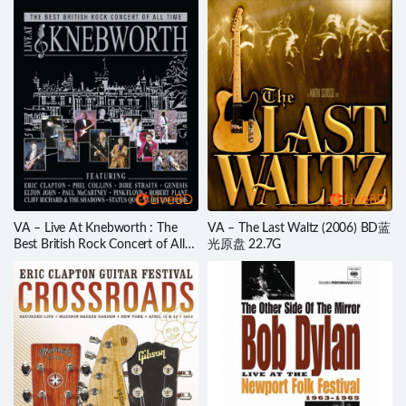
VA – Live At Knebworth : The
VA – The Last Waltz (2006) BD蓝
Best British Rock Concert of All
光原盘 22.7G
Time (2015) BD蓝光原盘 43.2G