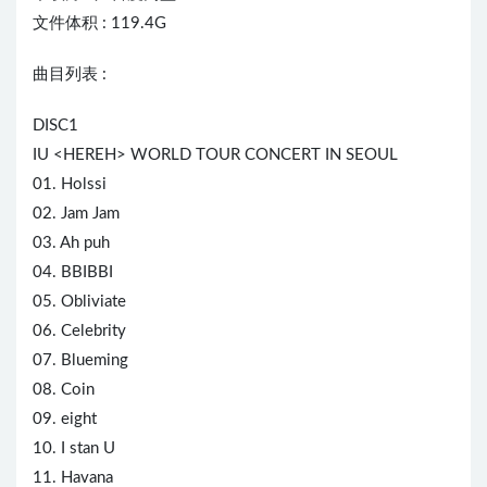
文件体积 : 119.4G
曲目列表 :
DISC1
IU <HEREH> WORLD TOUR CONCERT IN SEOUL
01. Holssi
02. Jam Jam
03. Ah puh
04. BBIBBI
05. Obliviate
06. Celebrity
07. Blueming
08. Coin
09. eight
10. I stan U
11. Havana