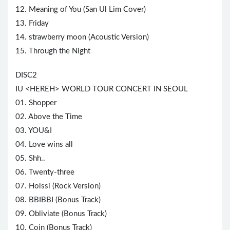
12. Meaning of You (San Ul Lim Cover)
13. Friday
14. strawberry moon (Acoustic Version)
15. Through the Night
DISC2
IU <HEREH> WORLD TOUR CONCERT IN SEOUL
01. Shopper
02. Above the Time
03. YOU&I
04. Love wins all
05. Shh..
06. Twenty-three
07. Holssi (Rock Version)
08. BBIBBI (Bonus Track)
09. Obliviate (Bonus Track)
10. Coin (Bonus Track)