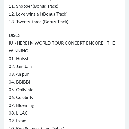
11. Shopper (Bonus Track)
12. Love wins all (Bonus Track)
13. Twenty-three (Bonus Track)
DISC3
IU <HEREH> WORLD TOUR CONCERT ENCORE : THE
WINNING
01. Holssi
02. Jam Jam
03. Ah puh
04. BBIBBI
05. Obliviate
06. Celebrity
07. Blueming
08. LILAC
09. I stan U
10. Bye Summer (Live Debut)