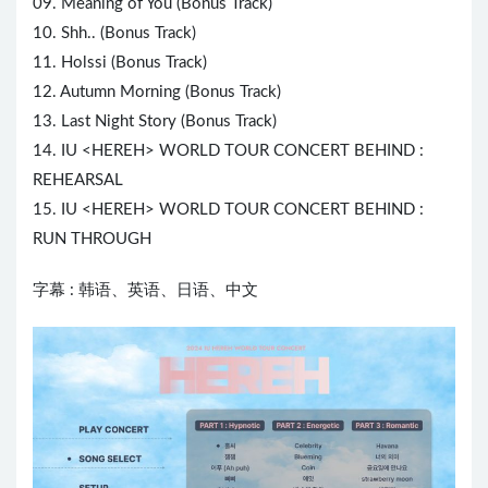
09. Meaning of You (Bonus Track)
10. Shh.. (Bonus Track)
11. Holssi (Bonus Track)
12. Autumn Morning (Bonus Track)
13. Last Night Story (Bonus Track)
14. IU <HEREH> WORLD TOUR CONCERT BEHIND :
REHEARSAL
15. IU <HEREH> WORLD TOUR CONCERT BEHIND :
RUN THROUGH
字幕 : 韩语、英语、日语、中文