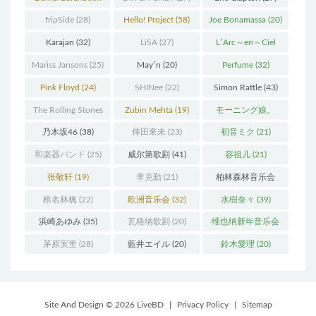
(37)
fripSide
(28)
Hello! Project
(58)
Joe Bonamassa
(20)
Karajan
(32)
LiSA
(27)
L′Arc～en～Ciel
(41)
Mariss Jansons
(25)
May′n
(20)
Perfume
(32)
Pink Floyd
(24)
SHINee
(22)
Simon Rattle
(43)
The Rolling Stones
Zubin Mehta
(19)
モーニング娘。
(30)
(27)
乃木坂46
(38)
倖田來未
(23)
初音ミク
(21)
和楽器バンド
(25)
威尔第歌剧
(41)
容祖儿
(21)
张敬轩
(19)
李克勤
(21)
柏林森林音乐会
(22)
椎名林檎
(22)
欧洲音乐会
(32)
水樹奈々
(39)
浜崎あゆみ
(35)
瓦格纳歌剧
(20)
维也纳新年音乐会
(19)
茅原実里
(28)
藍井エイル
(20)
鈴木愛理
(20)
Site And Design © 2026 LiveBD
|
Privacy Policy
|
Sitemap