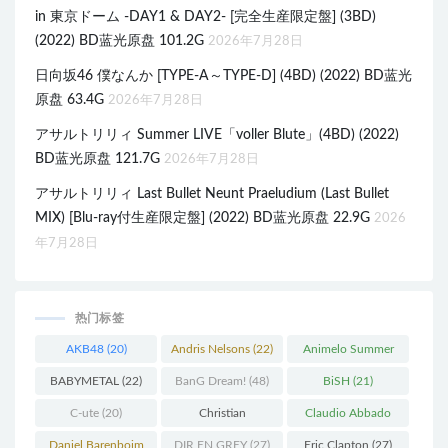
in 東京ドーム -DAY1 & DAY2- [完全生産限定盤] (3BD)
(2022) BD蓝光原盘 101.2G
2026年7月28日
日向坂46 僕なんか [TYPE-A～TYPE-D] (4BD) (2022) BD蓝光
原盘 63.4G
2026年7月28日
アサルトリリィ Summer LIVE「voller Blute」(4BD) (2022)
BD蓝光原盘 121.7G
2026年7月28日
アサルトリリィ Last Bullet Neunt Praeludium (Last Bullet
MIX) [Blu-ray付生産限定盤] (2022) BD蓝光原盘 22.9G
2026
年7月28日
热门标签
AKB48
(20)
Andris Nelsons
(22)
Animelo Summer
Live
(34)
BABYMETAL
(22)
BanG Dream!
(48)
BiSH
(21)
C-ute
(20)
Christian
Claudio Abbado
Thielemann
(36)
(25)
Daniel Barenboim
DIR EN GREY
(27)
Eric Clapton
(27)