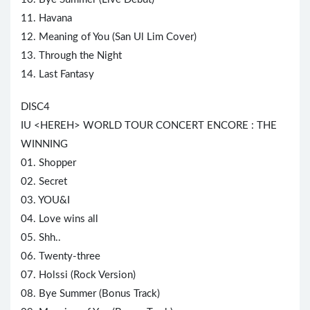
11. Havana
12. Meaning of You (San Ul Lim Cover)
13. Through the Night
14. Last Fantasy
DISC4
IU <HEREH> WORLD TOUR CONCERT ENCORE : THE
WINNING
01. Shopper
02. Secret
03. YOU&I
04. Love wins all
05. Shh..
06. Twenty-three
07. Holssi (Rock Version)
08. Bye Summer (Bonus Track)