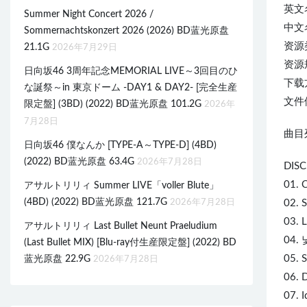
英文
Summer Night Concert 2026 /
中文名
Sommernachtskonzert 2026 (2026) BD蓝光原盘
资源
21.1G
2026年7月29日
资源规
日向坂46 3周年記念MEMORIAL LIVE～3回目のひ
下载
な誕祭～in 東京ドーム -DAY1 & DAY2- [完全生産
文件体
限定盤] (3BD) (2022) BD蓝光原盘 101.2G
2026年
7月28日
曲目列
日向坂46 僕なんか [TYPE-A～TYPE-D] (4BD)
(2022) BD蓝光原盘 63.4G
2026年7月28日
DISC
01. 
アサルトリリィ Summer LIVE「voller Blute」
(4BD) (2022) BD蓝光原盘 121.7G
2026年7月28日
02. 
03. L
アサルトリリィ Last Bullet Neunt Praeludium
04. 
(Last Bullet MIX) [Blu-ray付生産限定盤] (2022) BD
05. S
蓝光原盘 22.9G
2026年7月28日
06. 
07. I