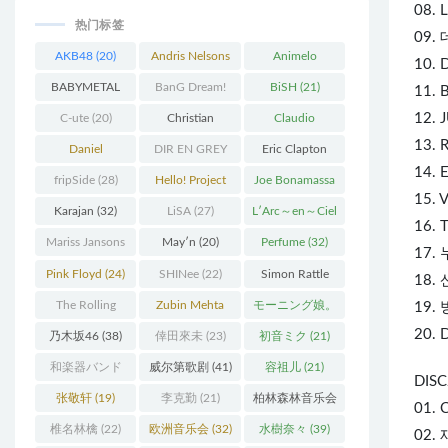
08. L
热门标签
09.
AKB48
(20)
Andris Nelsons
Animelo
10. 
(22)
Summer Live
BABYMETAL
BanG Dream!
BiSH
(21)
11. 
(34)
(22)
(48)
12. 
C-ute
(20)
Christian
Claudio
13. 
Thielemann
(36)
Abbado
(25)
Daniel
DIR EN GREY
Eric Clapton
14. 
Barenboim
(37)
(27)
(27)
fripSide
(28)
Hello! Project
Joe Bonamassa
15. 
(58)
(20)
Karajan
(32)
LiSA
(27)
L′Arc～en～Ciel
16. T
(41)
Mariss Jansons
May′n
(20)
Perfume
(32)
17. 
(25)
Pink Floyd
(24)
SHINee
(22)
Simon Rattle
18. 
(43)
The Rolling
Zubin Mehta
モーニング娘。
19. 
Stones
(30)
(19)
(27)
20. 
乃木坂46
(38)
倖田來未
(23)
初音ミク
(21)
和楽器バンド
威尔第歌剧
(41)
容祖儿
(21)
DISC
(25)
张敬轩
(19)
李克勤
(21)
柏林森林音乐会
01. 
(22)
椎名林檎
(22)
欧洲音乐会
(32)
水樹奈々
(39)
02. 