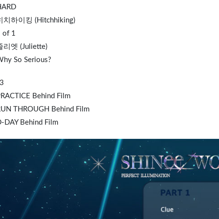
HARD
히치하이킹 (Hitchhiking)
 of 1
줄리엣 (Juliette)
Why So Serious?
3
PRACTICE Behind Film
RUN THROUGH Behind Film
D-DAY Behind Film