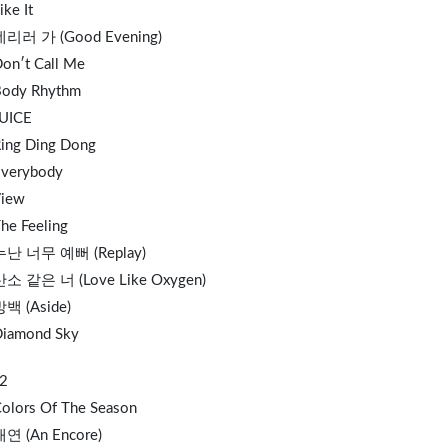
ike It
 데리러 가 (Good
Eve
ning)
Don′t Call Me
Body Rhythm
JUICE
Ring Ding Dong
Everybody
View
he Feeling
누난 너무 예뻐 (Replay)
산소 같은 너 (Love Like Oxygen)
방백 (Aside)
Diamond Sky
2
Colors Of The Season
재연 (An Encore)