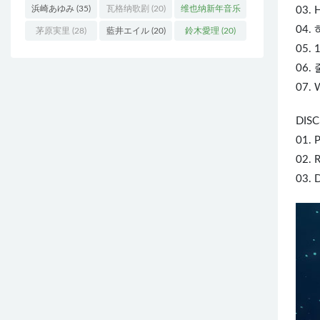
浜崎あゆみ
(35)
瓦格纳歌剧
(20)
维也纳新年音乐
03. 
04. 
会
(19)
茅原実里
(28)
藍井エイル
(20)
鈴木愛理
(20)
05. 1
06. 
07. 
DISC
01. 
02. 
03. 