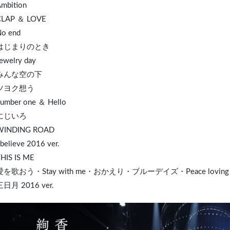
Ambition
CLAP ＆ LOVE
No end
. はじまりのとき
ewel
ry day
. みんな空の下
 ツヨク想う
number one ＆ Hello
 にじいろ
 WINDING ROAD
 believe 2016 ver.
THIS IS ME
 愛を歌おう・Stay with me・おかえり・ブルーデイズ・Peace loving
三日月 2016 ver.