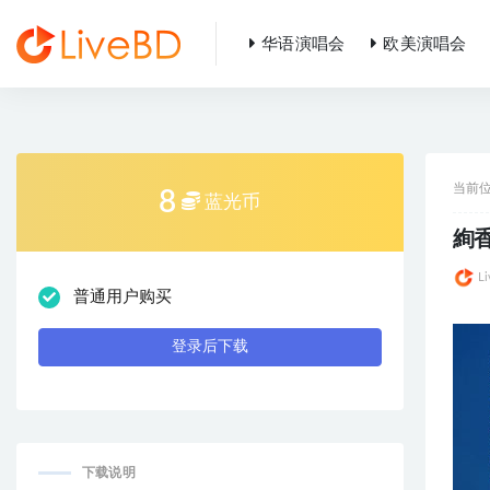
华语演唱会
欧美演唱会
全部
当前
8
蓝光币
絢香 
L
普通用户购买
登录后下载
下载说明