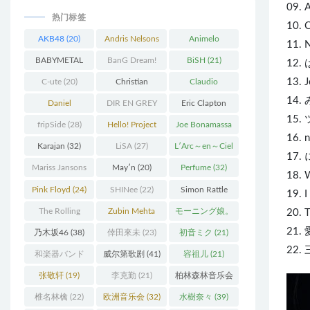
09. 
热门标签
10. 
AKB48
(20)
Andris Nelsons
Animelo
11. 
(22)
Summer Live
BABYMETAL
BanG Dream!
BiSH
(21)
12
(34)
(22)
(48)
13.
J
C-ute
(20)
Christian
Claudio
14
Thielemann
(36)
Abbado
(25)
Daniel
DIR EN GREY
Eric Clapton
15.
Barenboim
(37)
(27)
(27)
fripSide
(28)
Hello! Project
Joe Bonamassa
16. 
(58)
(20)
Karajan
(32)
LiSA
(27)
L′Arc～en～Ciel
17.
(41)
Mariss Jansons
May′n
(20)
Perfume
(32)
18.
(25)
Pink Floyd
(24)
SHINee
(22)
Simon Rattle
19. I
(43)
The Rolling
Zubin Mehta
モーニング娘。
20. 
Stones
(30)
(19)
(27)
21.
乃木坂46
(38)
倖田來未
(23)
初音ミク
(21)
22. 
和楽器バンド
威尔第歌剧
(41)
容祖儿
(21)
(25)
张敬轩
(19)
李克勤
(21)
柏林森林音乐会
(22)
椎名林檎
(22)
欧洲音乐会
(32)
水樹奈々
(39)