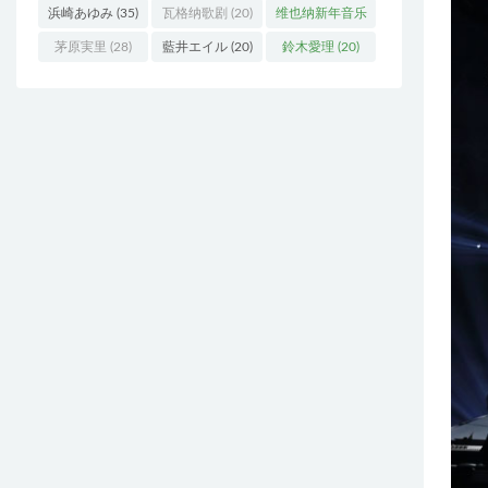
浜崎あゆみ
(35)
瓦格纳歌剧
(20)
维也纳新年音乐
会
(19)
茅原実里
(28)
藍井エイル
(20)
鈴木愛理
(20)