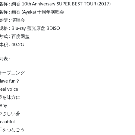
名称 :
絢香
10th Anniversary SUPER BEST TOUR (2017)
称 : 绚香 (Ayaka) 十周年演唱会
类型 : 演唱会
格 : Blu-ray 蓝光原盘 BDISO
方式 : 百度网盘
积 : 40.2G
表 :
. オープニング
Have fun？
eal voice
 夢を味方に
Why
 やさしい蒼
eautiful
. 手をつなごう