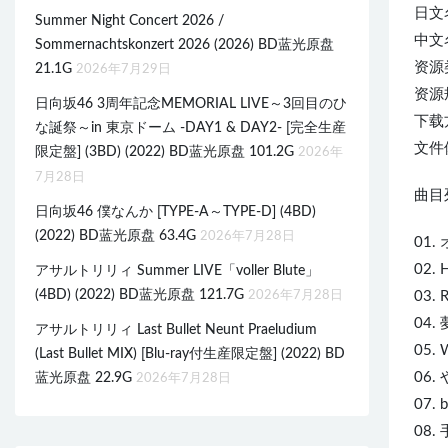
日文
Summer Night Concert 2026 /
中文名
Sommernachtskonzert 2026 (2026) BD蓝光原盘
资源
21.1G
2026年7月29日
资源规
日向坂46 3周年記念MEMORIAL LIVE～3回目のひ
下载
な誕祭～in 東京ドーム -DAY1 & DAY2- [完全生産
文件体
限定盤] (3BD) (2022) BD蓝光原盘 101.2G
2026年
7月28日
曲目列
日向坂46 僕なんか [TYPE-A～TYPE-D] (4BD)
(2022) BD蓝光原盘 63.4G
2026年7月28日
01
02. 
アサルトリリィ Summer LIVE「voller Blute」
(4BD) (2022) BD蓝光原盘 121.7G
2026年7月28日
03. R
04.
アサルトリリィ Last Bullet Neunt Praeludium
05. 
(Last Bullet MIX) [Blu-ray付生産限定盤] (2022) BD
06.
蓝光原盘 22.9G
2026年7月28日
07. b
08