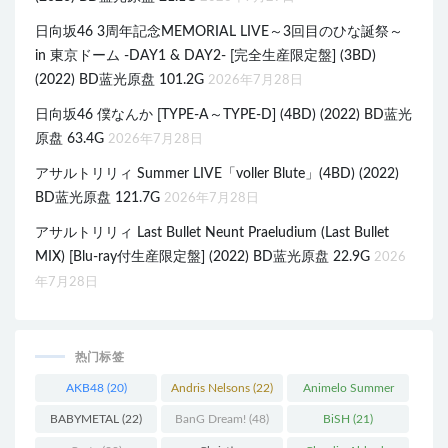
日向坂46 3周年記念MEMORIAL LIVE～3回目のひな誕祭～
in 東京ドーム -DAY1 & DAY2- [完全生産限定盤] (3BD)
(2022) BD蓝光原盘 101.2G
2026年7月28日
日向坂46 僕なんか [TYPE-A～TYPE-D] (4BD) (2022) BD蓝光
原盘 63.4G
2026年7月28日
アサルトリリィ Summer LIVE「voller Blute」(4BD) (2022)
BD蓝光原盘 121.7G
2026年7月28日
アサルトリリィ Last Bullet Neunt Praeludium (Last Bullet
MIX) [Blu-ray付生産限定盤] (2022) BD蓝光原盘 22.9G
2026
年7月28日
热门标签
AKB48
(20)
Andris Nelsons
(22)
Animelo Summer
Live
(34)
BABYMETAL
(22)
BanG Dream!
(48)
BiSH
(21)