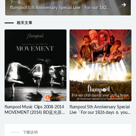
下一篇
flumpool 5th Anniversary Special Live「For our 1826
days ＆ your 43824 hours」at 日本武道館 (2BD)
(2013) BD蓝光原盘 61.6G
相关文章
flumpool Music Clips 2008-2014
flumpool 5th Anniversary Special
MOVEMENT (2014) BD蓝光原盘
Live「For our 1826 days ＆ your
45.9G
43824 hours」at 日本武道館
(2BD) (2013) BD蓝光原盘 61.6G
下载说明