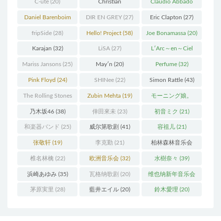
C-ute
(20)
Christian
Claudio Abbado
Thielemann
(36)
(25)
Daniel Barenboim
DIR EN GREY
(27)
Eric Clapton
(27)
(37)
fripSide
(28)
Hello! Project
(58)
Joe Bonamassa
(20)
Karajan
(32)
LiSA
(27)
L′Arc～en～Ciel
(41)
Mariss Jansons
(25)
May′n
(20)
Perfume
(32)
Pink Floyd
(24)
SHINee
(22)
Simon Rattle
(43)
The Rolling Stones
Zubin Mehta
(19)
モーニング娘。
(30)
(27)
乃木坂46
(38)
倖田來未
(23)
初音ミク
(21)
和楽器バンド
(25)
威尔第歌剧
(41)
容祖儿
(21)
张敬轩
(19)
李克勤
(21)
柏林森林音乐会
(22)
椎名林檎
(22)
欧洲音乐会
(32)
水樹奈々
(39)
浜崎あゆみ
(35)
瓦格纳歌剧
(20)
维也纳新年音乐会
(19)
茅原実里
(28)
藍井エイル
(20)
鈴木愛理
(20)