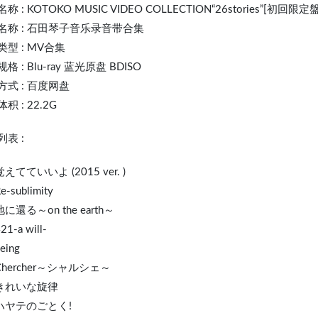
名称 :
KOTOKO
MUSIC VIDEO COLLECTION“26stories”[初回限定盤]
名称 : 石田琴子音乐录音带合集
型 : MV合集
格 : Blu-ray 蓝光原盘 BDISO
方式 : 百度网盘
积 : 22.2G
表 :
 覚えてていいよ (2015 ver. )
e-sublimity
 地に還る～on the earth～
21-a will-
eing
 Chercher～シャルシェ～
. きれいな旋律
 ハヤテのごとく!