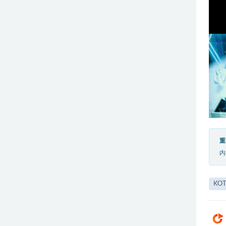
重
内
KO