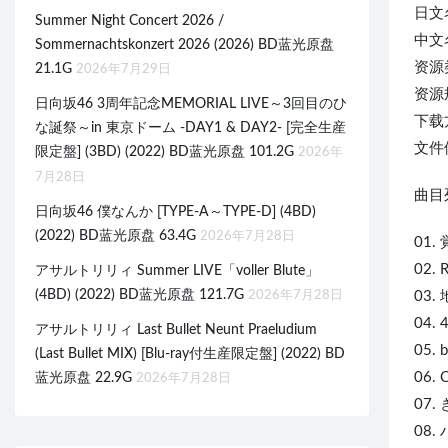
日文
Summer Night Concert 2026 /
中文
Sommernachtskonzert 2026 (2026) BD蓝光原盘
资源类
21.1G
2026年7月29日
资源规
日向坂46 3周年記念MEMORIAL LIVE～3回目のひ
下载
な誕祭～in 東京ドーム -DAY1 & DAY2- [完全生産
文件体
限定盤] (3BD) (2022) BD蓝光原盘 101.2G
2026年
7月28日
曲目列
日向坂46 僕なんか [TYPE-A～TYPE-D] (4BD)
(2022) BD蓝光原盘 63.4G
2026年7月28日
01.
02. R
アサルトリリィ Summer LIVE「voller Blute」
(4BD) (2022) BD蓝光原盘 121.7G
2026年7月28日
03.
04. 4
アサルトリリィ Last Bullet Neunt Praeludium
05. b
(Last Bullet MIX) [Blu-ray付生産限定盤] (2022) BD
06.
蓝光原盘 22.9G
2026年7月28日
07
08.