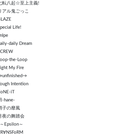
. 七転八起☆至上主義!
. リアル鬼ごっこ
BLAZE
pecial Life!
nIpe
aily-daily Dream
 SCREW
Loop-the-Loop
ight My Fire
→unfinished→
ough Intention
ZoNE-iT
羽-hane-
 硝子の靡風
. 月夜の舞踏会
ε～Epsilon～
TR∀NSFoRM