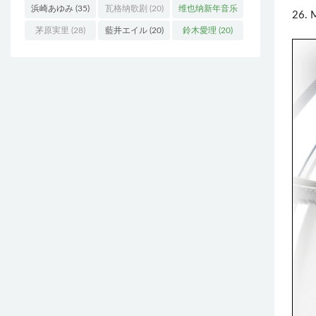
浜崎あゆみ
(35)
瓦格纳歌剧
(20)
维也纳新年音乐
26. 
会
(19)
茅原実里
(28)
藍井エイル
(20)
鈴木愛理
(20)