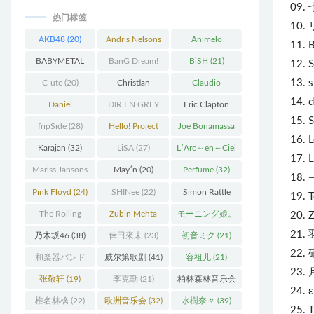
09
热门标签
10
AKB48
(20)
Andris Nelsons
Animelo
11. 
(22)
Summer Live
BABYMETAL
BanG Dream!
BiSH
(21)
12. S
(34)
(22)
(48)
13. s
C-ute
(20)
Christian
Claudio
14. d
Thielemann
(36)
Abbado
(25)
Daniel
DIR EN GREY
Eric Clapton
15.
Barenboim
(37)
(27)
(27)
fripSide
(28)
Hello! Project
Joe Bonamassa
16. 
(58)
(20)
Karajan
(32)
LiSA
(27)
L′Arc～en～Ciel
17. L
(41)
Mariss Jansons
May′n
(20)
Perfume
(32)
18. 
(25)
Pink Floyd
(24)
SHINee
(22)
Simon Rattle
19. T
(43)
The Rolling
Zubin Mehta
モーニング娘。
20. 
Stones
(30)
(19)
(27)
21. 
乃木坂46
(38)
倖田來未
(23)
初音ミク
(21)
22.
和楽器バンド
威尔第歌剧
(41)
容祖儿
(21)
23
(25)
张敬轩
(19)
李克勤
(21)
柏林森林音乐会
24. 
(22)
椎名林檎
(22)
欧洲音乐会
(32)
水樹奈々
(39)
25. 