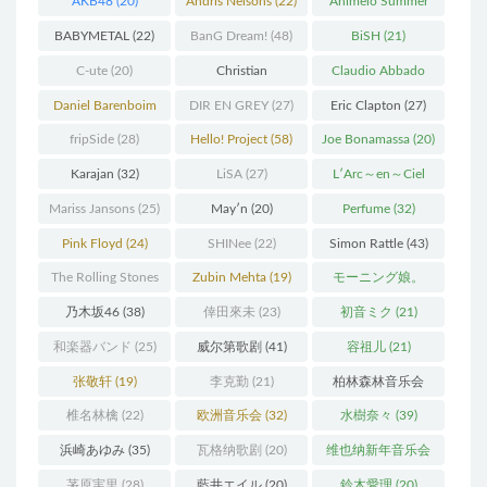
AKB48
(20)
Andris Nelsons
(22)
Animelo Summer
Live
(34)
BABYMETAL
(22)
BanG Dream!
(48)
BiSH
(21)
C-ute
(20)
Christian
Claudio Abbado
Thielemann
(36)
(25)
Daniel Barenboim
DIR EN GREY
(27)
Eric Clapton
(27)
(37)
fripSide
(28)
Hello! Project
(58)
Joe Bonamassa
(20)
Karajan
(32)
LiSA
(27)
L′Arc～en～Ciel
(41)
Mariss Jansons
(25)
May′n
(20)
Perfume
(32)
Pink Floyd
(24)
SHINee
(22)
Simon Rattle
(43)
The Rolling Stones
Zubin Mehta
(19)
モーニング娘。
(30)
(27)
乃木坂46
(38)
倖田來未
(23)
初音ミク
(21)
和楽器バンド
(25)
威尔第歌剧
(41)
容祖儿
(21)
张敬轩
(19)
李克勤
(21)
柏林森林音乐会
(22)
椎名林檎
(22)
欧洲音乐会
(32)
水樹奈々
(39)
浜崎あゆみ
(35)
瓦格纳歌剧
(20)
维也纳新年音乐会
(19)
茅原実里
(28)
藍井エイル
(20)
鈴木愛理
(20)