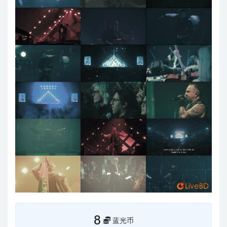
8
蓝光币