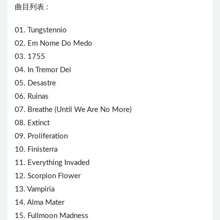
曲目列表 :
01. Tungstennio
02. Em Nome Do Medo
03. 1755
04. In Tremor Dei
05. Desastre
06. Ruinas
07. Breathe (Until We Are No More)
08. Extinct
09. Proliferation
10. Finisterra
11.
Eve
rything Invaded
12. Scorpion
Flower
13. Vamp
iri
a
14. Alma Mater
15. Fullmoon Madness