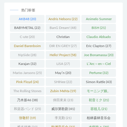
热门标签
AKB48
(20)
Andris Nelsons
(22)
Animelo Summer
Live
(34)
BABYMETAL
(22)
BanG Dream!
(48)
BiSH
(21)
C-ute
(20)
Christian
Claudio Abbado
Thielemann
(36)
(25)
Daniel Barenboim
DIR EN GREY
(27)
Eric Clapton
(27)
(37)
fripSide
(28)
Hello! Project
(58)
Joe Bonamassa
(20)
Karajan
(32)
LiSA
(27)
L′Arc～en～Ciel
(41)
Mariss Jansons
(25)
May′n
(20)
Perfume
(32)
Pink Floyd
(24)
SHINee
(22)
Simon Rattle
(43)
The Rolling Stones
Zubin Mehta
(19)
モーニング娘。
(30)
(27)
乃木坂46
(38)
倖田來未
(23)
初音ミク
(21)
和楽器バンド
(25)
威尔第歌剧
(41)
容祖儿
(21)
张敬轩
(19)
李克勤
(21)
柏林森林音乐会
(22)
椎名林檎
(22)
欧洲音乐会
(32)
水樹奈々
(39)