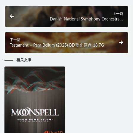
上一篇
Danish National Symphony Orchestra –
Galaxymphony The Final Odyssey (2025) BD蓝光原盘
23.1G
下一篇
Testament – Para Bellum (2025) BD蓝光原盘 18.7G
相关文章