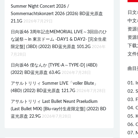
Summer Night Concert 2026 /
日文
Sommernachtskonzert 2026 (2026) BD蓝光原盘
中文
21.1G
2026年7月29日
资源
日向坂46 3周年記念MEMORIAL LIVE～3回目のひ
资源规
な誕祭～in 東京ドーム -DAY1 & DAY2- [完全生産
下载
限定盤] (3BD) (2022) BD蓝光原盘 101.2G
2026年
文件体
7月28日
日向坂46 僕なんか [TYPE-A～TYPE-D] (4BD)
曲目列
(2022) BD蓝光原盘 63.4G
2026年7月28日
01. 
アサルトリリィ Summer LIVE「voller Blute」
(4BD) (2022) BD蓝光原盘 121.7G
2026年7月28日
02.
03.
アサルトリリィ Last Bullet Neunt Praeludium
04.
(Last Bullet MIX) [Blu-ray付生産限定盤] (2022) BD
05.
蓝光原盘 22.9G
2026年7月28日
06. 
07. 