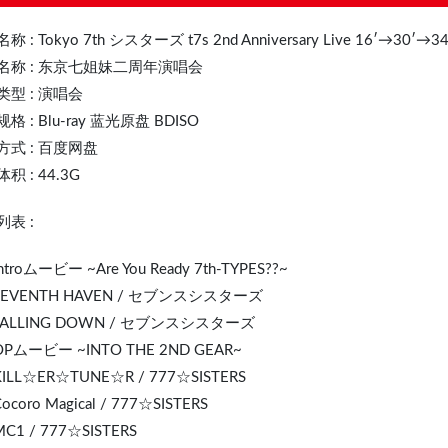
名称 :
Tokyo 7th シスターズ
t7s 2nd Anniversary Live 16′→30′→3
名称 : 东京七姐妹二周年演唱会
类型 : 演唱会
格 : Blu-ray 蓝光原盘 BDISO
方式 : 百度网盘
积 : 44.3G
表 :
Introムービー ~Are You Ready 7th-TYPES??~
 SEVENTH HAVEN / セブンスシスターズ
 FALLING DOWN / セブンスシスターズ
 OPムービー ~INTO THE 2ND GEAR~
 KILL☆ER☆TUNE☆R / 777☆SISTERS
Cocoro Magical / 777☆SISTERS
MC1 / 777☆SISTERS