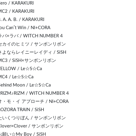
Zero /
KARA
KURI
MC2 / KARAKURI
B. A. A. B. / KARAKURI
You Can′t Win / NI+CORA
 ラバ×ラバ / WITCH NUMBER 4
. セカイのヒミツ / サンボンリボン
 さよならレイニーレイディ / SiSH
 MC3 / SiSH×サンボンリボン
YELLOW / Le☆S☆Ca
MC4 / Le☆S☆Ca
Behind Moon / Le☆S☆Ca
PRIZM♪RIZM / WITCH NUMBER 4
 オ・モ・イ アプローチ / NI+CORA
AOZORA TR
AI
N / SiSH
. たいくつりぼん / サンボンリボン
 Clover×Clover / サンボンリボン
 お願い☆My Boy / SiSH