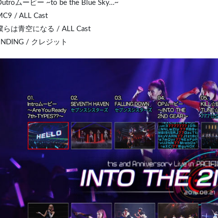
Outroムービー ~to be the Blue Sky…~
MC9 / ALL Cast
 僕らは青空になる / ALL Cast
 ENDING / クレジット