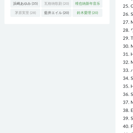
浜崎あゆみ
(35)
瓦格纳歌剧
(20)
维也纳新年音乐
25. G
会
(19)
茅原実里
(28)
藍井エイル
(20)
鈴木愛理
(20)
26. 
27.
28.
29. 
30. 
31. H
32.
33.
34. 
35. 
36.
37.
38.
39.
40.