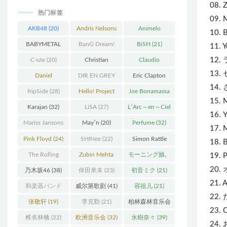
08. 
热门标签
09. 
AKB48
(20)
Andris Nelsons
Animelo
10. 
(22)
Summer Live
BABYMETAL
BanG Dream!
BiSH
(21)
11. 
(34)
(22)
(48)
12.
C-ute
(20)
Christian
Claudio
13
Thielemann
(36)
Abbado
(25)
Daniel
DIR EN GREY
Eric Clapton
14.
Barenboim
(37)
(27)
(27)
fripSide
(28)
Hello! Project
Joe Bonamassa
15.
(58)
(20)
Karajan
(32)
LiSA
(27)
L′Arc～en～Ciel
16. 
(41)
Mariss Jansons
May′n
(20)
Perfume
(32)
17. 
(25)
Pink Floyd
(24)
SHINee
(22)
Simon Rattle
18. 
(43)
The Rolling
Zubin Mehta
モーニング娘。
19. 
Stones
(30)
(19)
(27)
20.
乃木坂46
(38)
倖田來未
(23)
初音ミク
(21)
21. 
和楽器バンド
威尔第歌剧
(41)
容祖儿
(21)
22
(25)
张敬轩
(19)
李克勤
(21)
柏林森林音乐会
23.
(22)
椎名林檎
(22)
欧洲音乐会
(32)
水樹奈々
(39)
24.