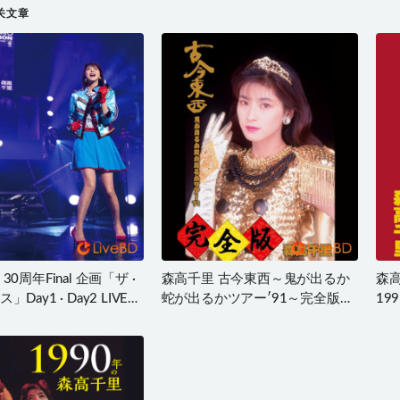
关文章
30周年Final 企画「ザ ·
森高千里 古今東西～鬼が出るか
森高
Day1 · Day2 LIVE
蛇が出るかツアー′91～完全版
199
版 (2BD) (2019) BD蓝
(2014) BD蓝光原盘 35.2G
BD
.1G