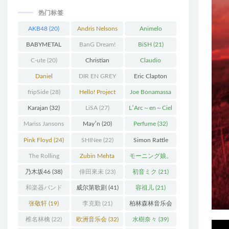
热门标签
AKB48
(20)
Andris Nelsons
Animelo
(22)
Summer Live
BABYMETAL
BanG Dream!
BiSH
(21)
(34)
(22)
(48)
C-ute
(20)
Christian
Claudio
Thielemann
(36)
Abbado
(25)
Daniel
DIR EN GREY
Eric Clapton
Barenboim
(37)
(27)
(27)
fripSide
(28)
Hello! Project
Joe Bonamassa
(58)
(20)
Karajan
(32)
LiSA
(27)
L′Arc～en～Ciel
(41)
Mariss Jansons
May′n
(20)
Perfume
(32)
(25)
Pink Floyd
(24)
SHINee
(22)
Simon Rattle
(43)
The Rolling
Zubin Mehta
モーニング娘。
Stones
(30)
(19)
(27)
乃木坂46
(38)
倖田來未
(23)
初音ミク
(21)
和楽器バンド
威尔第歌剧
(41)
容祖儿
(21)
(25)
张敬轩
(19)
李克勤
(21)
柏林森林音乐会
(22)
椎名林檎
(22)
欧洲音乐会
(32)
水樹奈々
(39)