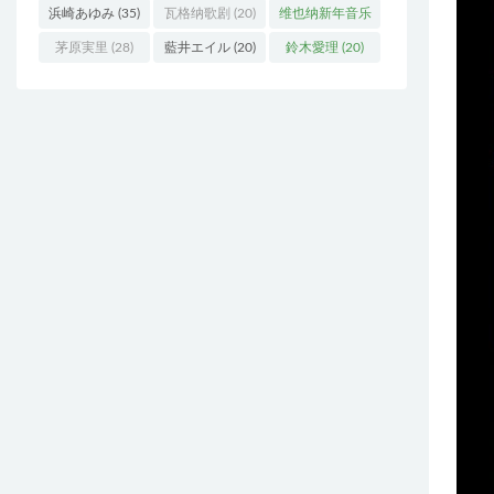
浜崎あゆみ
(35)
瓦格纳歌剧
(20)
维也纳新年音乐
会
(19)
茅原実里
(28)
藍井エイル
(20)
鈴木愛理
(20)