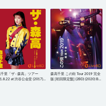
千里「ザ · 森高」ツアー
森高千里 この街 Tour 2019 完全
1.8.22 at 渋谷公会堂 (2017)
版 [初回限定盤] (2BD) (2020) BD
蓝光原盘 30.1G
蓝光原盘 63.1G