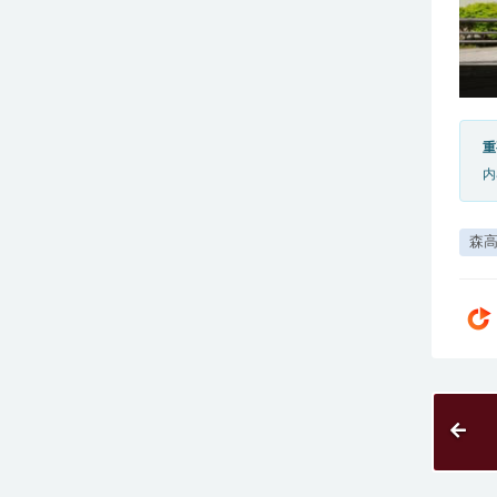
重
内
森