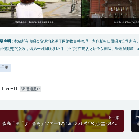
要声明 :
本站所有演唱会资源均来源于网络收集并整理，内容版权归属唱片公司所有
容侵犯您的版权，请第一时间联系我们，我们将在确认之后予以删除。管理员邮箱 : service@
高千里
LiveBD
普通用户
上一篇
森高千里「ザ · 森高」ツアー1991.8.22 at 渋谷公会堂 (2017)
南
BD蓝光原盘 30.1G
3