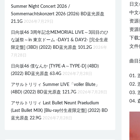
日文
Summer Night Concert 2026 /
中文
Sommernachtskonzert 2026 (2026) BD蓝光原盘
资源类
21.1G
2026年7月29日
资源规
日向坂46 3周年記念MEMORIAL LIVE～3回目のひ
下载
な誕祭～in 東京ドーム -DAY1 & DAY2- [完全生産
文件体
限定盤] (3BD) (2022) BD蓝光原盘 101.2G
2026年
7月28日
曲目列
日向坂46 僕なんか [TYPE-A～TYPE-D] (4BD)
(2022) BD蓝光原盘 63.4G
2026年7月28日
01.
02.
アサルトリリィ Summer LIVE「voller Blute」
(4BD) (2022) BD蓝光原盘 121.7G
2026年7月28日
03. 
04.
アサルトリリィ Last Bullet Neunt Praeludium
(Last Bullet MIX) [Blu-ray付生産限定盤] (2022) BD
蓝光原盘 22.9G
2026年7月28日