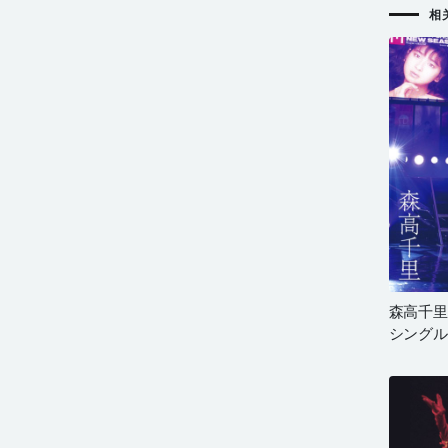
相
森高千里 
シングルス」
2018 完全
光原盘 90