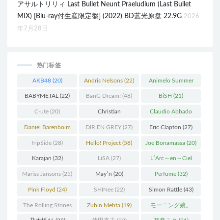
アサルトリリィ Last Bullet Neunt Praeludium (Last Bullet
MIX) [Blu-ray付生産限定盤] (2022) BD蓝光原盘 22.9G
2026
年7月28日
热门标签
AKB48
(20)
Andris Nelsons
(22)
Animelo Summer
Live
(34)
BABYMETAL
(22)
BanG Dream!
(48)
BiSH
(21)
C-ute
(20)
Christian
Claudio Abbado
Thielemann
(36)
(25)
Daniel Barenboim
DIR EN GREY
(27)
Eric Clapton
(27)
(37)
fripSide
(28)
Hello! Project
(58)
Joe Bonamassa
(20)
Karajan
(32)
LiSA
(27)
L′Arc～en～Ciel
(41)
Mariss Jansons
(25)
May′n
(20)
Perfume
(32)
Pink Floyd
(24)
SHINee
(22)
Simon Rattle
(43)
The Rolling Stones
Zubin Mehta
(19)
モーニング娘。
(30)
(27)