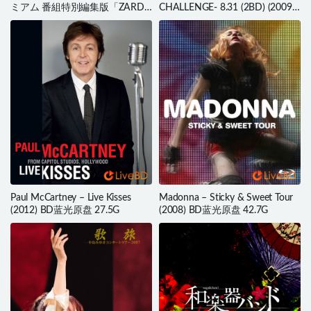
ミアム 番組特別編集版「ZARD
CHALLENGE- 8.31 (2BD) (2009)
よ 永遠なれ 坂井泉水の歌はこう
BD蓝光原盘 86.1G
生まれた」(2021) BD蓝光原盘
38.8G
Paul McCartney – Live Kisses
Madonna – Sticky & Sweet Tour
(2012) BD蓝光原盘 27.5G
(2008) BD蓝光原盘 42.7G