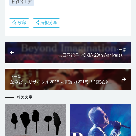
松任谷由実
收藏
海报分享
上一篇
吉田亚纪子 KOKIA 20th Anniversary
Concert「Beyond Imagination」(2018) BD蓝光原盘
21.1G
下一篇
丘みどり リサイタル2018～演魅～(2018) BD蓝光原
盘 24.2G
相关文章