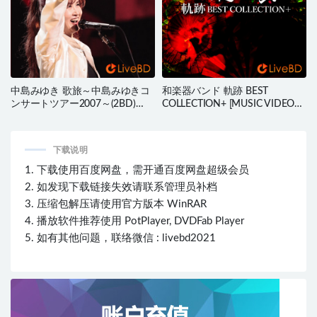
中島みゆき 歌旅～中島みゆきコ
和楽器バンド 軌跡 BEST
ンサートツアー2007～(2BD)
COLLECTION+ [MUSIC VIDEO
(2011) BD蓝光原盘 44.5G
盤] (2017) BD蓝光原盘 19.2G
下载说明
1. 下载使用百度网盘，需开通百度网盘超级会员
2. 如发现下载链接失效请联系管理员补档
3. 压缩包解压请使用官方版本 WinRAR
4. 播放软件推荐使用 PotPlayer, DVDFab Player
5. 如有其他问题，联络微信 : livebd2021