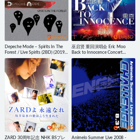
Depeche Mode – Spirits In The
巫启贤 重回演唱会 Eric Moo
Forest / Live Spirits (2BD) (2019)
Back to Innocence Concert
BD蓝光原盘 69.3G
(2014) BD蓝光原盘 35.1G
ZARD 30周年記念 NHK BSプレ
Animelo Summer Live 2008 -