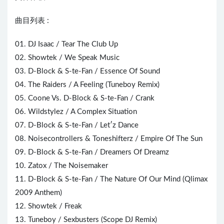
曲目列表 :
01. DJ Isaac / Tear The Club Up
02. Showtek / We Speak Music
03. D-Block & S-te-Fan / Essence Of Sound
04. The Raiders / A Feeling (Tuneboy Remix)
05. Coone Vs. D-Block & S-te-Fan / Crank
06. Wildstylez / A Complex Situation
07. D-Block & S-te-Fan / Let′z Dance
08. Noisecontrollers & Toneshifterz / Empire Of The Sun
09. D-Block & S-te-Fan / Dreamers Of Dreamz
10. Zatox / The Noisemaker
11. D-Block & S-te-Fan / The Nature Of Our Mind (Qlimax
2009 Anthem)
12. Showtek / Freak
13. Tuneboy / Sexbusters (Scope DJ Remix)