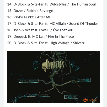
14. D-Block & S-te-Fan ft. Wildstylez / The Human Soul
15. Dozer / Robin′s Revenge
16. Psyko Punkz / After MF
17. D-Block & S-te-Fan ft. MC Villain / Sound Of Thunder
18. Josh & Wesz ft. Low-E / I′ve Lost You
19. Deepack ft. MC Lan / Fire In Tha Place
20. D-Block & S-te-Fan ft. High Voltage / Shiverz