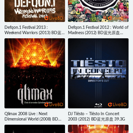
Defqon.1 Festival 2013 :
Defqon.1 Festival 2012 : World of
Weekend Warriors (2013) BD蓝
Madness (2012) BD蓝光原盘
光原盘 41.2G
22.1G
Qlimax 2008 Live : Next
DJ Tiësto – Tiësto In Concert
Dimensional World (2008) BD蓝
2003 (2012) BD蓝光原盘 39.3G
光原盘 22.1G