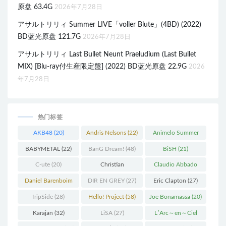
原盘 63.4G
2026年7月28日
アサルトリリィ Summer LIVE「voller Blute」(4BD) (2022)
BD蓝光原盘 121.7G
2026年7月28日
アサルトリリィ Last Bullet Neunt Praeludium (Last Bullet
MIX) [Blu-ray付生産限定盤] (2022) BD蓝光原盘 22.9G
2026
年7月28日
热门标签
AKB48
(20)
Andris Nelsons
(22)
Animelo Summer
Live
(34)
BABYMETAL
(22)
BanG Dream!
(48)
BiSH
(21)
C-ute
(20)
Christian
Claudio Abbado
Thielemann
(36)
(25)
Daniel Barenboim
DIR EN GREY
(27)
Eric Clapton
(27)
(37)
fripSide
(28)
Hello! Project
(58)
Joe Bonamassa
(20)
Karajan
(32)
LiSA
(27)
L′Arc～en～Ciel