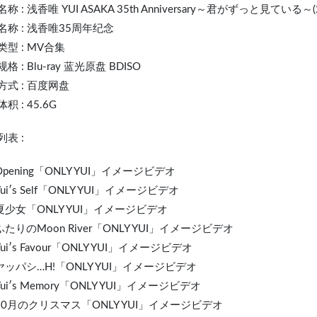
名称 :
浅香唯
YUI
ASAKA 35th Anniversary～君がずっと見ている～(2
名称 : 浅香唯35周年纪念
型 : MV合集
格 : Blu-ray 蓝光原盘 BDISO
方式 : 百度网盘
积 : 45.6G
表 :
 Opening「ONLY YUI」イメージビデオ
 Yui′s Self「ONLY YUI」イメージビデオ
 夏少女「ONLY YUI」イメージビデオ
 ふたりのMoon River「ONLY YUI」イメージビデオ
 Yui′s Favour「ONLY YUI」イメージビデオ
 ヤッパシ…H!「ONLY YUI」イメージビデオ
 Yui′s Memory「ONLY YUI」イメージビデオ
. 10月のクリスマス「ONLY YUI」イメージビデオ