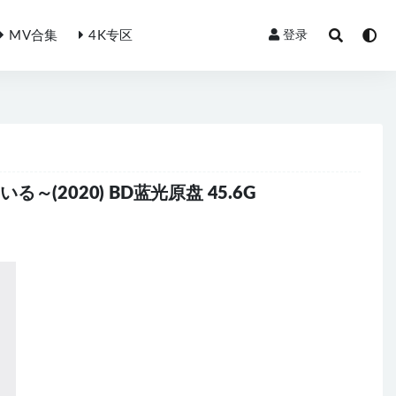
MV合集
4K专区
登录
ている～(2020) BD蓝光原盘 45.6G