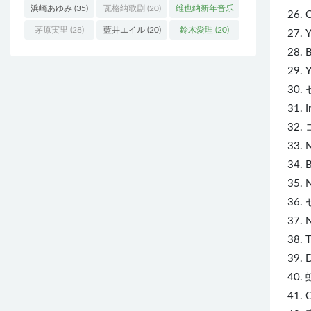
浜崎あゆみ
(35)
瓦格纳歌剧
(20)
维也纳新年音乐
26.
会
(19)
茅原実里
(28)
藍井エイル
(20)
鈴木愛理
(20)
27.
28.
29.
30.
31
32
33
34
35
36
37
38.
39
40
41