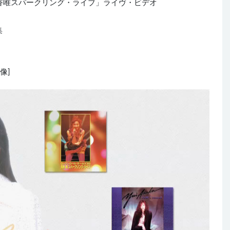
 浅香唯スパークリング・ライブ」ライヴ・ビデオ
集
映像]