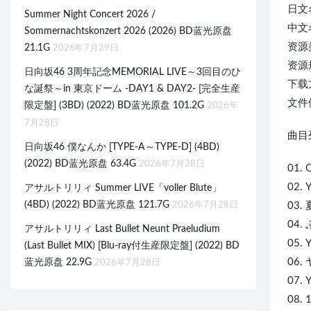
日文
Summer Night Concert 2026 /
中文
Sommernachtskonzert 2026 (2026) BD蓝光原盘
资源类
21.1G
2026年7月29日
资源规
日向坂46 3周年記念MEMORIAL LIVE～3回目のひ
下载
な誕祭～in 東京ドーム -DAY1 & DAY2- [完全生産
文件体
限定盤] (3BD) (2022) BD蓝光原盘 101.2G
2026年
7月28日
曲目列
日向坂46 僕なんか [TYPE-A～TYPE-D] (4BD)
(2022) BD蓝光原盘 63.4G
2026年7月28日
01.
02.
アサルトリリィ Summer LIVE「voller Blute」
(4BD) (2022) BD蓝光原盘 121.7G
2026年7月28日
03.
04.
アサルトリリィ Last Bullet Neunt Praeludium
05.
(Last Bullet MIX) [Blu-ray付生産限定盤] (2022) BD
06.
蓝光原盘 22.9G
2026年7月28日
07.
08