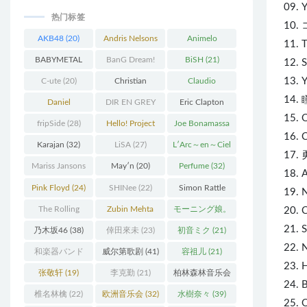
09.
热门标签
10.
AKB48
(20)
Andris Nelsons
Animelo
11.
(22)
Summer Live
BABYMETAL
BanG Dream!
BiSH
(21)
12.
(34)
(22)
(48)
13.
C-ute
(20)
Christian
Claudio
14.
Thielemann
(36)
Abbado
(25)
Daniel
DIR EN GREY
Eric Clapton
15. 
Barenboim
(37)
(27)
(27)
fripSide
(28)
Hello! Project
Joe Bonamassa
16.
(58)
(20)
Karajan
(32)
LiSA
(27)
L′Arc～en～Ciel
17.
(41)
Mariss Jansons
May′n
(20)
Perfume
(32)
18.
(25)
Pink Floyd
(24)
SHINee
(22)
Simon Rattle
19. 
(43)
The Rolling
Zubin Mehta
モーニング娘。
20.
Stones
(30)
(19)
(27)
21. 
乃木坂46
(38)
倖田來未
(23)
初音ミク
(21)
22. 
和楽器バンド
威尔第歌剧
(41)
容祖儿
(21)
23.
H
(25)
张敬轩
(19)
李克勤
(21)
柏林森林音乐会
24.
(22)
椎名林檎
(22)
欧洲音乐会
(32)
水樹奈々
(39)
25.