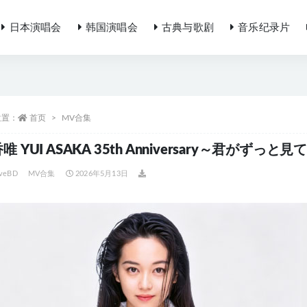
日本演唱会
韩国演唱会
古典与歌剧
音乐纪录片
位置：
首页
MV合集
唯 YUI ASAKA 35th Anniversary～君がずっと見
iveBD
MV合集
2026年5月13日